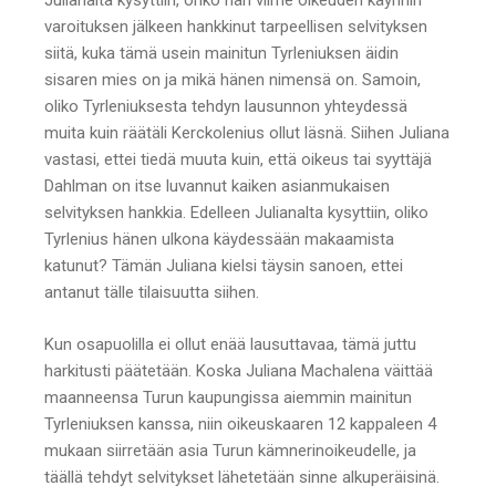
Julianalta kysyttiin, onko hän viime oikeuden käynnin
varoituksen jälkeen hankkinut tarpeellisen selvityksen
siitä, kuka tämä usein mainitun Tyrleniuksen äidin
sisaren mies on ja mikä hänen nimensä on. Samoin,
oliko Tyrleniuksesta tehdyn lausunnon yhteydessä
muita kuin räätäli Kerckolenius ollut läsnä. Siihen Juliana
vastasi, ettei tiedä muuta kuin, että oikeus tai syyttäjä
Dahlman on itse luvannut kaiken asianmukaisen
selvityksen hankkia. Edelleen Julianalta kysyttiin, oliko
Tyrlenius hänen ulkona käydessään makaamista
katunut? Tämän Juliana kielsi täysin sanoen, ettei
antanut tälle tilaisuutta siihen.
Kun osapuolilla ei ollut enää lausuttavaa, tämä juttu
harkitusti päätetään. Koska Juliana Machalena väittää
maanneensa Turun kaupungissa aiemmin mainitun
Tyrleniuksen kanssa, niin oikeuskaaren 12 kappaleen 4
mukaan siirretään asia Turun kämnerinoikeudelle, ja
täällä tehdyt selvitykset lähetetään sinne alkuperäisinä.