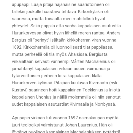
apupappi. Laaja pitäjä hajanaisine saaristoineen oli
tällekin joukolle haastava tehtävä. Kirkonkyläkin oli
saaressa, mutta toisaalta meri mahdollisti hyvät
yhteydet. Sekä pappila että vanha kappalaisen asutustila
Hurunkorvessa olivat hyvin lähellä meren rantaa. Anders
Bergius oli ”perinyt” isältään kirkkoherran viran vuonna
1692. Kirkkoherralla oli luonnollisesti tilat pappilassa,
mutta perheellä oli tila myös Ahaisissa. Bergiusta
virkaiältään selvästi vanhempi Mårten Machalenius oli
jämähtänyt kappalaisen virkaan asuen vaimonsa ja
tytärvoittoisen perheen kera kappalaisen tilalla
Hurunkorven kylässä. Pitäjään kuuluvaa Kivimaata (nyk.
Kustavi) saarineen hoiti kappalainen Tocklenius ja Iniötä
kappalainen Uhonius ja näillä molemmilla oli niin sanotut
uudet kappalaisen asutustilat Kivimaalla ja Norrbyssä.
Apupapin virkaan tuli vuonna 1697 naimakaupan myötä
juuri teologiksi valmistunut Johan Laurenius. Hän oli
löytänyt puolison kappalainen Machaleniuksen tyttäristä.