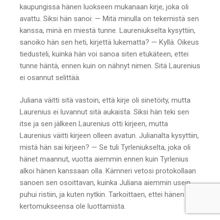
kaupungissa hänen luokseen mukanaan kirje, joka oli
avattu. Siksi hän sanoi: — Mitä minulla on tekemistä sen
kanssa, minä en miestä tunne. Laureniukselta kysyttiin,
sanoiko hän sen heti, kirjettä lukematta? — Kyllä. Oikeus
tiedusteli, kuinka hän voi sanoa siten etukäteen, ettei
tunne häntä, ennen kuin on nähnyt nimen. Sitä Laurenius
ei osannut selittää.
Juliana väitti sitä vastoin, että kirje oli sinetöity, mutta
Laurenius ei luvannut sitä aukaista. Siksi hän teki sen
itse ja sen jälkeen Laurenius otti kirjeen, mutta
Laurenius väitti kirjeen olleen avatun. Julianalta kysyttiin,
mistä hän sai kirjeen? — Se tuli Tyrleniukselta, joka oli
hänet maannut, vuotta aiemmin ennen kuin Tyrlenius
alkoi hänen kanssaan olla. Kämneri vetosi protokollaan
sanoen sen osoittavan, kuinka Juliana aiemmin usein
puhui ristiin, ja kuten nytkin. Tarkoittaen, ettei hänen
kertomukseensa ole luottamista.