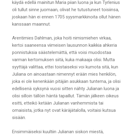
käydä edellä mainitun Maria piian luona ja kun Tyrlenius
oli tullut sinne juomaan, olivat he tutustuneet toisiinsa,
joskaan hän ei ennen 1705 syysmarkkinoita ollut hänen
kanssaan maannut.
Arentimies Dahlman, joka hoiti nimismiehen virkaa,
kertoi saaneensa viimeisen lausunnon kaikkia ahkeria
ponnistuksia säästelemättä, että voisi muodostaa
varman kertomuksen siitä, kuka makaaja olisi. Mutta
syyttäjä valittaa, ettei toistaiseksi voi kumota sitä, kun
Juliana on ainoastaan nimennyt erään mies henkilön,
joka ei ole kenenkään pitäjän asukkaan tuntema, ja olisi
edellisenä syksynä vuosi sitten nähty Julianan luona ja
olisi silloin tällöin häntä tapaillut. Tämän jälkeen oikeus
esitti, etteikö ketään Julianan vanhemmista tai
omaisista, jotka nyt ovat käräjätalolla, voitaisi kutsua
sisään.
Ensimmäiseksi kuultiin Julianan siskon miestä,