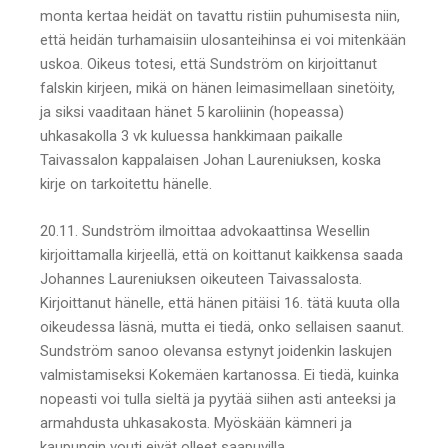
monta kertaa heidät on tavattu ristiin puhumisesta niin,
että heidän turhamaisiin ulosanteihinsa ei voi mitenkään
uskoa. Oikeus totesi, että Sundström on kirjoittanut
falskin kirjeen, mikä on hänen leimasimellaan sinetöity,
ja siksi vaaditaan hänet 5 karoliinin (hopeassa)
uhkasakolla 3 vk kuluessa hankkimaan paikalle
Taivassalon kappalaisen Johan Laureniuksen, koska
kirje on tarkoitettu hänelle.
20.11. Sundström ilmoittaa advokaattinsa Wesellin
kirjoittamalla kirjeellä, että on koittanut kaikkensa saada
Johannes Laureniuksen oikeuteen Taivassalosta.
Kirjoittanut hänelle, että hänen pitäisi 16. tätä kuuta olla
oikeudessa läsnä, mutta ei tiedä, onko sellaisen saanut.
Sundström sanoo olevansa estynyt joidenkin laskujen
valmistamiseksi Kokemäen kartanossa. Ei tiedä, kuinka
nopeasti voi tulla sieltä ja pyytää siihen asti anteeksi ja
armahdusta uhkasakosta. Myöskään kämneri ja
kaupungin vouti eivät olleet saapuvilla.