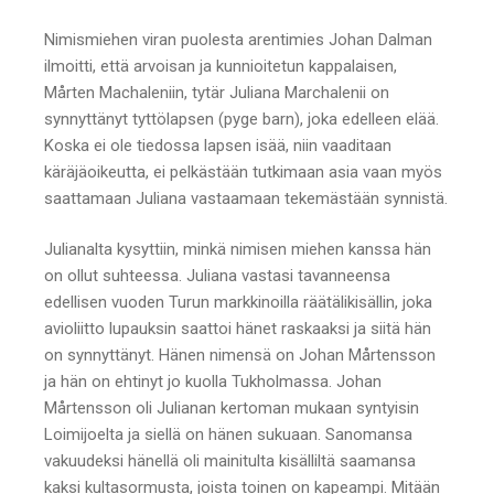
Nimismiehen viran puolesta arentimies Johan Dalman
ilmoitti, että arvoisan ja kunnioitetun kappalaisen,
Mårten Machaleniin, tytär Juliana Marchalenii on
synnyttänyt tyttölapsen (pyge barn), joka edelleen elää.
Koska ei ole tiedossa lapsen isää, niin vaaditaan
käräjäoikeutta, ei pelkästään tutkimaan asia vaan myös
saattamaan Juliana vastaamaan tekemästään synnistä.
Julianalta kysyttiin, minkä nimisen miehen kanssa hän
on ollut suhteessa. Juliana vastasi tavanneensa
edellisen vuoden Turun markkinoilla räätälikisällin, joka
avioliitto lupauksin saattoi hänet raskaaksi ja siitä hän
on synnyttänyt. Hänen nimensä on Johan Mårtensson
ja hän on ehtinyt jo kuolla Tukholmassa. Johan
Mårtensson oli Julianan kertoman mukaan syntyisin
Loimijoelta ja siellä on hänen sukuaan. Sanomansa
vakuudeksi hänellä oli mainitulta kisälliltä saamansa
kaksi kultasormusta, joista toinen on kapeampi. Mitään