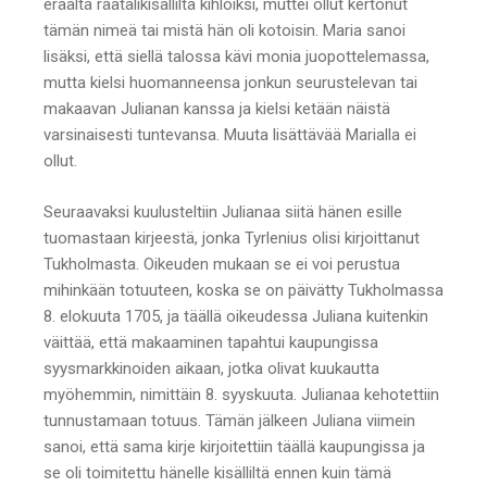
eräältä räätälikisälliltä kihloiksi, muttei ollut kertonut
tämän nimeä tai mistä hän oli kotoisin. Maria sanoi
lisäksi, että siellä talossa kävi monia juopottelemassa,
mutta kielsi huomanneensa jonkun seurustelevan tai
makaavan Julianan kanssa ja kielsi ketään näistä
varsinaisesti tuntevansa. Muuta lisättävää Marialla ei
ollut.
Seuraavaksi kuulusteltiin Julianaa siitä hänen esille
tuomastaan kirjeestä, jonka Tyrlenius olisi kirjoittanut
Tukholmasta. Oikeuden mukaan se ei voi perustua
mihinkään totuuteen, koska se on päivätty Tukholmassa
8. elokuuta 1705, ja täällä oikeudessa Juliana kuitenkin
väittää, että makaaminen tapahtui kaupungissa
syysmarkkinoiden aikaan, jotka olivat kuukautta
myöhemmin, nimittäin 8. syyskuuta. Julianaa kehotettiin
tunnustamaan totuus. Tämän jälkeen Juliana viimein
sanoi, että sama kirje kirjoitettiin täällä kaupungissa ja
se oli toimitettu hänelle kisälliltä ennen kuin tämä