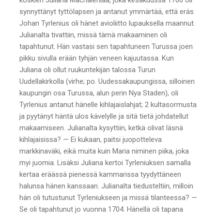
synnyttänyt tyttölapsen ja antanut ymmärtää, että eräs
Johan Tyrlenius oli hänet avioliitto lupauksella maannut.
Julianalta tivattiin, missä tämä makaaminen oli
tapahtunut. Hän vastasi sen tapahtuneen Turussa joen
pikku sivulla erään tyhjän veneen kajuutassa. Kun
Juliana oli ollut ruukuntekijän talossa Turun
Uudellakirkolla (virhe; po. Uudessakaupungissa, silloinen
kaupungin osa Turussa, alun perin Nya Staden), oli
Tyrlenius antanut hänelle kihlajaislahjat; 2 kultasormusta
ja pyytänyt häntä ulos kävelylle ja sitä tietä johdatellut
makaamiseen. Julianalta kysyttiin, ketkä olivat läsnä
kihlajaisissa? — Ei kukaan, paitsi juopotteleva
markkinaväki, eikä muita kuin Maria niminen piika, joka
myi juomia. Lisäksi Juliana kertoi Tyrleniuksen samalla
kertaa eräässä pienessä kammarissa tyydyttäneen
halunsa hänen kanssaan. Julianalta tiedusteltiin, milloin
hän oli tutustunut Tyrleniukseen ja missä tilanteessa? —
Se oli tapahtunut jo vuonna 1704. Hänellä oli tapana