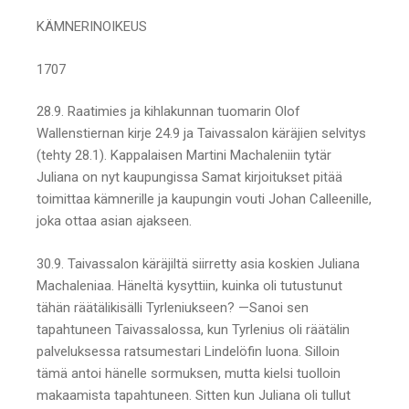
KÄMNERINOIKEUS
1707
28.9. Raatimies ja kihlakunnan tuomarin Olof
Wallenstiernan kirje 24.9 ja Taivassalon käräjien selvitys
(tehty 28.1). Kappalaisen Martini Machaleniin tytär
Juliana on nyt kaupungissa Samat kirjoitukset pitää
toimittaa kämnerille ja kaupungin vouti Johan Calleenille,
joka ottaa asian ajakseen.
30.9. Taivassalon käräjiltä siirretty asia koskien Juliana
Machaleniaa. Häneltä kysyttiin, kuinka oli tutustunut
tähän räätälikisälli Tyrleniukseen? —Sanoi sen
tapahtuneen Taivassalossa, kun Tyrlenius oli räätälin
palveluksessa ratsumestari Lindelöfin luona. Silloin
tämä antoi hänelle sormuksen, mutta kielsi tuolloin
makaamista tapahtuneen. Sitten kun Juliana oli tullut