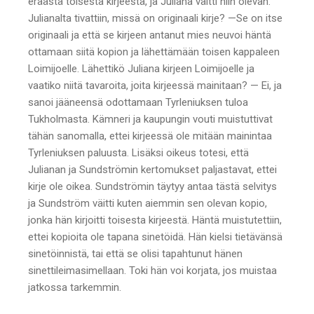
eräästä toisesta kirjeestä, ja Juliana väitti niin olevan.
Julianalta tivattiin, missä on originaali kirje? —Se on itse
originaali ja että se kirjeen antanut mies neuvoi häntä
ottamaan siitä kopion ja lähettämään toisen kappaleen
Loimijoelle. Lähettikö Juliana kirjeen Loimijoelle ja
vaatiko niitä tavaroita, joita kirjeessä mainitaan? — Ei, ja
sanoi jääneensä odottamaan Tyrleniuksen tuloa
Tukholmasta. Kämneri ja kaupungin vouti muistuttivat
tähän sanomalla, ettei kirjeessä ole mitään mainintaa
Tyrleniuksen paluusta. Lisäksi oikeus totesi, että
Julianan ja Sundströmin kertomukset paljastavat, ettei
kirje ole oikea. Sundströmin täytyy antaa tästä selvitys
ja Sundström väitti kuten aiemmin sen olevan kopio,
jonka hän kirjoitti toisesta kirjeestä. Häntä muistutettiin,
ettei kopioita ole tapana sinetöidä. Hän kielsi tietävänsä
sinetöinnistä, tai että se olisi tapahtunut hänen
sinettileimasimellaan. Toki hän voi korjata, jos muistaa
jatkossa tarkemmin.