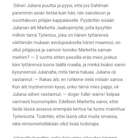
Siihen Juliana puuttui ja pyysi, että jos Dahlman
paremmin asian tietää kuin hän, niin sanokoon ja
osoittakoon pitäjän kappalaiselle. Pyydettiin sisään
Julianan äiti Marketta Jaakopintytär, jolta kysyttiin
milloin tämä Tyrlenius, joka on hänen tyttärensä
väittämän mukaan aviolupauksella hänet maannut, on
ollut pitäjässä ja samoin tunsiko Marketta saman
miehen? — 2 vuotta sitten passilla eräs mies joskus
kävi tyttärensä luona täällä maalla, ja minkä lisäksi sanoi
kysyneensä Julianalta, mitä tämä haluaa. Juliana oli
vastannut: — Rakas äiti, en rohkene vielä mitään sanoa.
Kun äiti myöhemmin kysyi, onko tämä mies pappi, oli
Juliana siihen vastannut; — doger fuller wärre/ kelpaa
varmasti huonompikin. Edelleen Marketta sanoi, ettei
tiedä tässä asiassa enempää kertoa tai tunne mainittua
Tyrleniusta. Todettiin, ettei läsnä ollut muita omaisia,
eikä nimismiehelläkään ollut lisää todistajia.