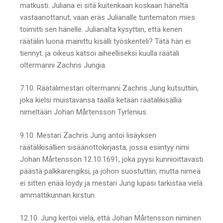
matkusti. Juliana ei sitä kuitenkaan koskaan häneltä
vastaanottanut, vaan eräs Julianalle tuntematon mies
toimitti sen hänelle. Julianalta kysyttiin, että kenen
räätälin luona mainittu kisälli työskenteli? Tätä hän ei
tiennyt. ja oikeus katsoi aiheelliseksi kuulla räätäli
oltermanni Zachris Jungia.
7.10. Räätälimestari oltermanni Zachris Jung kutsuttiin,
joka kielsi muistavansa täällä ketään räätälikisälliä
nimeltään Johan Mårtensson Tyrlenius.
9.10. Mestari Zachris Jung antoi lisäyksen
räätälikisällien sisäänottokirjasta, jossa esiintyy nimi
Johan Mårtensson 12.10.1691, joka pyysi kunnioittavasti
päästä palkkarengiksi, ja johon suostuttiin, mutta nimeä
ei sitten enää löydy ja mestari Jung lupasi tarkistaa vielä
ammattikunnan kirstun.
12.10. Jung kertoi vielä, että Johan Mårtensson niminen