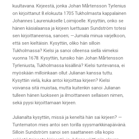
kuultavana. Kirjeestä, jonka Johan Mårtensson Tyrlenius
on kirjoittanut 8.elokuuta 1705 Tukholmasta kappalainen
Johannes Laureniukselle Loimijoelle. Kysyttiin, onko se
hänen käsialaansa ja kirjeen luettuaan Sundström totesi
sen kirjoittaneensa, sanoen; —Jumala minua varjelkoon,
että sen kieltäisin. Kysyttiin, oliko hän silloin
Tukholmassa? Kielsi ja sanoi olleensa siellä viimeksi
vuonna 1678. Kysyttiin, tunsiko hän Johan Mårtensson
Tyrleniusta, Tukholmassa kisällinä? Kielsi tuntevansa, ei
myöskään milloinkaan ollut Julianan kanssa tuttu.
Kysyttiin vielä, kuka antoi kirjoittaa kirjeen? Kielsi
voivansa sitä muistaa, mutta kuitenkin sanoi Julianan
tulleen hänen luokseen ja ilmoittaneen sellaisen nimen,
sekä pyysi kirjoittamaan kirjeen.
Julianalta kysyttiin, missä ja keneltä hän sai kirjeen? —
Tuntematon mies antoi sen torilla syysmarkkinapäivänä.
Silloin Sundström sanoi sen saattaneen olla kopio