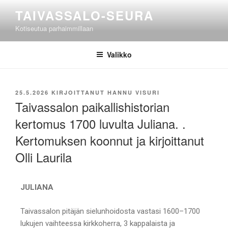
TAIVASSALO-SEURA
Kotiseutua parhaimmillaan
Valikko
25.5.2026
KIRJOITTANUT
HANNU VISURI
Taivassalon paikallishistorian
kertomus 1700 luvulta Juliana. .
Kertomuksen koonnut ja kirjoittanut
Olli Laurila
JULIANA
Taivassalon pitäjän sielunhoidosta vastasi 1600–1700
lukujen vaihteessa kirkkoherra, 3 kappalaista ja