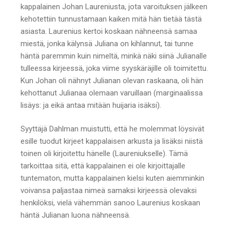
kappalainen Johan Laureniusta, jota varoituksen jälkeen
kehotettiin tunnustamaan kaiken mitä hän tietää tästä
asiasta. Laurenius kertoi koskaan nähneensä samaa
miestä, jonka kälynsä Juliana on kihlannut, tai tunne
häntä paremmin kuin nimeltä, minkä näki siinä Julianalle
tulleessa kirjeessä, joka viime syyskäräjille oli toimitettu.
Kun Johan oli nähnyt Julianan olevan raskaana, oli hän
kehottanut Julianaa olemaan varuillaan (marginaalissa
lisäys: ja eikä antaa mitään huijaria isäksi).
Syyttäjä Dahlman muistutti, että he molemmat löysivät
esille tuodut kirjeet kappalaisen arkusta ja lisäksi niistä
toinen oli kirjoitettu hänelle (Laureniukselle). Tämä
tarkoittaa sitä, että kappalainen ei ole kirjoittajalle
tuntematon, mutta kappalainen kielsi kuten aiemminkin
voivansa paljastaa nimeä samaksi kirjeessä olevaksi
henkilöksi, vielä vähemmän sanoo Laurenius koskaan
häntä Julianan luona nähneensä.