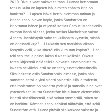
26.10. Oikeus vaati vakavasti taas Julianaa kertomaan
totuus, kuka on lapsen isä ja miten epäaito kirje on
hankittu? — Lapsen isäksi kertoi aiemman tarinan ja
kirjeen sanoi olevan kopio, jonka Sundström on
kirjoittanut hänen ja veljensä sotilas Samuel Machaleniin
vaimon läsnä ollessa, jonka sotilas Macheleniin vaimo
Agneta Jacobintytär vahvisti. Julianalta kysyttiin, missä
on originaali kirje? — Hukkasin sen markkina-aikaan.
Kysyttiin vielä, kuka sinetöi niin kutsutun kopion? —Hän
teki sen itse ja painoi lakan tiukasti kolikolla. Oikeus
totesi kirjeessä vielä tallella olevasta sinetöinnistä tai
lakasta selviävän, että se on tehty sinettileimasimella.
Siksi haluttiin esiin Sundströmin leimasin, jonka hän
samaten antoi ja yksi sinetti painettiin sillä ja todettiin,
että molemmat on painettu yhdellä ja samalla ja ne ovat
yhteneväiset. Mutta Sundström kielsi kuten aiemminkin
kirjettä sinetöineensä, eikä voinut ymmärtää, miten se
on hankittu. Kämneri sanoi selvästi nähtävän, että sekä
Sundström että Juliana pitävät yllä karkeaa valhetta ja