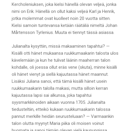
Kercholeniuksen, joka kielsi hänellä olevan veljeä, jonka
nimi on Erik. Hänellä on ollut kaksi veljeä Karl ja Henrik,
jotka molemmat ovat kuolleet noin 20 vuotta sitten.
Kielsi samoin tuntevansa ketään räätäliä nimeltä Johan
Mårtensson Tyrlenius. Muuta ei tiennyt tässä asiassa.
Julianalta kysyttiin, missä makaaminen tapahtui? —
Kisälli otti hänet mukaansa ruukkumaakarin talosta ulos
kävelemään ja kun he tulivat läänin maaherran talon
kohdalle, oli joessa ollut eräs vene (skuta), minne kisälli
oli hänet vienyt ja siellä kajuutassa hänet maannut.
Lisäksi Juliana sanoi, että tämä kisälli hänet usein
ruukkumaakarin talolla makasi, mutta silloin kerran
kajuutassa lapsi sai alkunsa, joka tapahtui
syysmarkkinoiden aikaan vuonna 1705. Julianalta
tiedusteltiin, etteikö kukaan ruukkumaakarin talossa
pannut merkille heidän seurusteluaan? — Varmaankin
talon olutta myynyt Maria piika oli moisen voinut
huomata ja sanoi tämän olevan vielä kaupungissa.