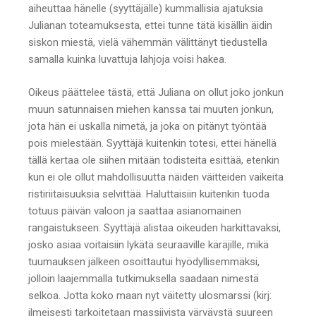
aiheuttaa hänelle (syyttäjälle) kummallisia ajatuksia
Julianan toteamuksesta, ettei tunne tätä kisällin äidin
siskon miestä, vielä vähemmän välittänyt tiedustella
samalla kuinka luvattuja lahjoja voisi hakea.
Oikeus päättelee tästä, että Juliana on ollut joko jonkun
muun satunnaisen miehen kanssa tai muuten jonkun,
jota hän ei uskalla nimetä, ja joka on pitänyt työntää
pois mielestään. Syyttäjä kuitenkin totesi, ettei hänellä
tällä kertaa ole siihen mitään todisteita esittää, etenkin
kun ei ole ollut mahdollisuutta näiden väitteiden vaikeita
ristiriitaisuuksia selvittää. Haluttaisiin kuitenkin tuoda
totuus päivän valoon ja saattaa asianomainen
rangaistukseen. Syyttäjä alistaa oikeuden harkittavaksi,
josko asiaa voitaisiin lykätä seuraaville käräjille, mikä
tuumauksen jälkeen osoittautui hyödyllisemmäksi,
jolloin laajemmalla tutkimuksella saadaan nimestä
selkoa. Jotta koko maan nyt väitetty ulosmarssi (kirj:
ilmeisesti tarkoitetaan massiivista värväystä suureen