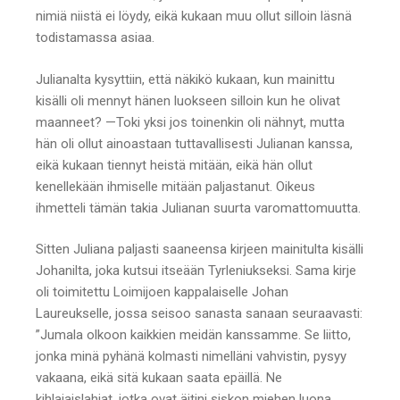
nimiä niistä ei löydy, eikä kukaan muu ollut silloin läsnä
todistamassa asiaa.
Julianalta kysyttiin, että näkikö kukaan, kun mainittu
kisälli oli mennyt hänen luokseen silloin kun he olivat
maanneet? —Toki yksi jos toinenkin oli nähnyt, mutta
hän oli ollut ainoastaan tuttavallisesti Julianan kanssa,
eikä kukaan tiennyt heistä mitään, eikä hän ollut
kenellekään ihmiselle mitään paljastanut. Oikeus
ihmetteli tämän takia Julianan suurta varomattomuutta.
Sitten Juliana paljasti saaneensa kirjeen mainitulta kisälli
Johanilta, joka kutsui itseään Tyrleniukseksi. Sama kirje
oli toimitettu Loimijoen kappalaiselle Johan
Laureukselle, jossa seisoo sanasta sanaan seuraavasti:
”Jumala olkoon kaikkien meidän kanssamme. Se liitto,
jonka minä pyhänä kolmasti nimelläni vahvistin, pysyy
vakaana, eikä sitä kukaan saata epäillä. Ne
kihlajaislahjat, jotka ovat äitini siskon miehen luona,