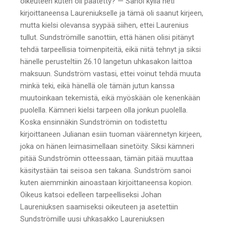
oikeuteen kuten oli päätetty? — Sanoi kyllä heti
kirjoittaneensa Laureniukselle ja tämä oli saanut kirjeen,
mutta kielsi olevansa syypää siihen, ettei Laurenius
tullut. Sundströmille sanottiin, että hänen olisi pitänyt
tehdä tarpeellisia toimenpiteitä, eikä niitä tehnyt ja siksi
hänelle perusteltiin 26.10 langetun uhkasakon laittoa
maksuun. Sundström vastasi, ettei voinut tehdä muuta
minkä teki, eikä hänellä ole tämän jutun kanssa
muutoinkaan tekemistä, eikä myöskään ole kenenkään
puolella. Kämneri kielsi tarpeen olla jonkun puolella.
Koska ensinnäkin Sundströmin on todistettu
kirjoittaneen Julianan esiin tuoman väärennetyn kirjeen,
joka on hänen leimasimellaan sinetöity. Siksi kämneri
pitää Sundströmin otteessaan, tämän pitää muuttaa
käsitystään tai seisoa sen takana. Sundström sanoi
kuten aiemminkin ainoastaan kirjoittaneensa kopion.
Oikeus katsoi edelleen tarpeelliseksi Johan
Laureniuksen saamiseksi oikeuteen ja asetettiin
Sundströmille uusi uhkasakko Laureniuksen