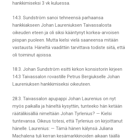
hankkimiseksi 3 vk kuluessa.
14.3. Sundström sanoi tehneensä parhaansa
hankkiakseen Johan Laureniuksen Taivassalosta
oikeuden eteen ja oli siksi kääntynyt korkea-arvoisen
piispan puoleen. Mutta kielsi vielä saaneensa mitään
vastausta. Häneltä vaadittiin tarvittava todiste siitä, että
oli toiminut ajoissa.
18.3. Johan Sundström esitti kirkon konsistorin kirjeen
14.3 Taivassalon rovastille Petrus Bergiukselle Johan
Laureniuksen hankkimiseksi oikeuteen.
28.3. Taivassalon apupappi Johan Laurenius on nyt
myös paikalla ja häneltä kysyttiin, tunteeko hän ketään
räätälikisälliä nimeltään Johan Tyrlenius? — Kielsi
tuntevansa. Oikeus totesi, että Tyrlenius on kirjoittanut
hänelle. Laurenius: — Tämä hänen kälynsä Juliana
Machalena tuli kerran kesämarkkinoiden aikaan täällä