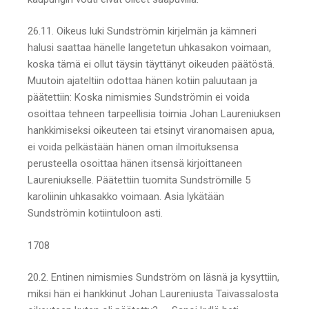
26.11. Oikeus luki Sundströmin kirjelmän ja kämneri
halusi saattaa hänelle langetetun uhkasakon voimaan,
koska tämä ei ollut täysin täyttänyt oikeuden päätöstä.
Muutoin ajateltiin odottaa hänen kotiin paluutaan ja
päätettiin: Koska nimismies Sundströmin ei voida
osoittaa tehneen tarpeellisia toimia Johan Laureniuksen
hankkimiseksi oikeuteen tai etsinyt viranomaisen apua,
ei voida pelkästään hänen oman ilmoituksensa
perusteella osoittaa hänen itsensä kirjoittaneen
Laureniukselle. Päätettiin tuomita Sundströmille 5
karoliinin uhkasakko voimaan. Asia lykätään
Sundströmin kotiintuloon asti.
1708
20.2. Entinen nimismies Sundström on läsnä ja kysyttiin,
miksi hän ei hankkinut Johan Laureniusta Taivassalosta