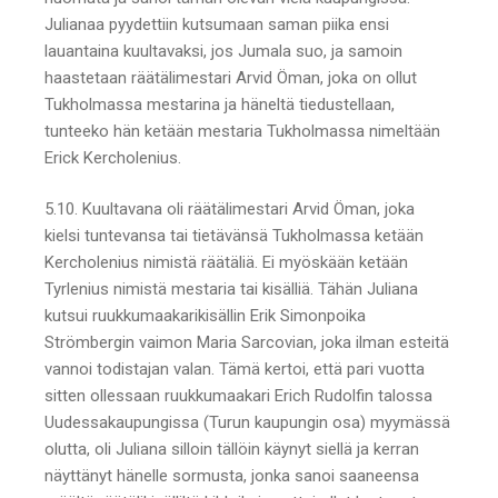
Julianaa pyydettiin kutsumaan saman piika ensi
lauantaina kuultavaksi, jos Jumala suo, ja samoin
haastetaan räätälimestari Arvid Öman, joka on ollut
Tukholmassa mestarina ja häneltä tiedustellaan,
tunteeko hän ketään mestaria Tukholmassa nimeltään
Erick Kercholenius.
5.10. Kuultavana oli räätälimestari Arvid Öman, joka
kielsi tuntevansa tai tietävänsä Tukholmassa ketään
Kercholenius nimistä räätäliä. Ei myöskään ketään
Tyrlenius nimistä mestaria tai kisälliä. Tähän Juliana
kutsui ruukkumaakarikisällin Erik Simonpoika
Strömbergin vaimon Maria Sarcovian, joka ilman esteitä
vannoi todistajan valan. Tämä kertoi, että pari vuotta
sitten ollessaan ruukkumaakari Erich Rudolfin talossa
Uudessakaupungissa (Turun kaupungin osa) myymässä
olutta, oli Juliana silloin tällöin käynyt siellä ja kerran
näyttänyt hänelle sormusta, jonka sanoi saaneensa