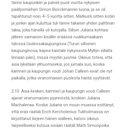
tänne kaupunkiin ja palveli puoli vuotta nykyisen
päällysmiehen Simon Biörckmannin luona, ja se oli
tapahtunut noin 4–5 vuotta sitten. Matkusti sitten kotiin
ja jonkin ajan kuluttua tuli tänne takaisin yhden palttinan
takia, joka hänellä oli kutojalla. Silloin Juliana kohtasi
jälleen samaisen kisällin eräässä ruukkumaakarin
talossa Uudessakaupungissa (Turun silloinen
kaupunginosa, kapea kaistale nykyisestä Myllyn sillalta
linnaan päin), missä myytiin juomia. Oikeus totesi, että
asia lykätään ylihuomiseksi, jos jumala suo, koska
kämneri ja kaupungin vouti Johan Calleen eivät ole nyt
paikalla, jotka viranomaisen puolesta häntä syyttävät.
2.10. Asia kesken, kämneri ja kaupungin vouti Calleen
ajavat viranomaisen pyynnöstä, koskien Juliana
Machalenaa. Koska Juliana on muun muassa esittänyt,
että eräs räätäli Erich Kercholenius Tukholmassa on
kirjoittanut kirjeen hänen isälleen, katsoi oikeus
tarpeelliseksi kutsua sisään räätäli Matti Simonpoika