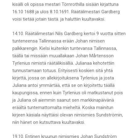
kisälli oli opissa mestari Törnrothilla sisään kirjattuna
16.10 1688 ja ulos 8.10.1691. Räätälimestari Gardberg
voisi tietää jotain tästä. ja haluttiin kuultavaksi.
14.10. Räätälimestari Nils Gardberg kertoi 9 vuotta sitten
tunteneensa Tallinnassa erään Johan nimisen
palkkarengin. Kielsi kuitenkin tuntevansa Tallinnassa,
täällä tai missään muuallakaan Johan Mårtensson
Tyrlenius nimistä räätälikisälliä. Julianaa kehotettiin
tunnustamaan totuus. Erityisesti koskien sitä yhtä
kirjettä, jossa on allekirjoituksena Tyrlenius ja josta
Juliana antoi ymmärtää, että se on kirjoitettu täällä
kaupungissa, ennen kuin Tyrlenius oli matkustanut pois
ja Juliana oli aiemmin saanut sen markkinapäivänä
eräältä tuntemattomalta mieheltä. Koska mainitun
kirjeen käsiala näyttäisi olevan nimismies Sundströmin,
niin hänet on kutsuttava kuultavaksi.
19.10. Entinen kruunun nimismies Johan Sundström