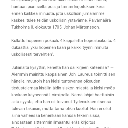
haetaan pian sieltä pois ja tämän kirjoituksen kera
ennen kaikkea minusta, jota uskollisin jumalamme
käskee, tulee teidän uskollisin ystävänne. Päivämäärä
Tukholma 8. elokuuta 1705. Johan Mårtensson.
Kullattu hopeinen pokaali; 4 kappaletta hopealusikoita; 4
dukaattia; yksi hopeinen kaari ja kaikki tyynni minulta
uskollisesti tervehtien”.
Julianalta kysyttiin, keneltä hän sai kirjeen käteensä? —
Aiemmin mainittu kappalainen Joh. Laureus toimitti sen
hänelle, muutoin hän kielsi tuntevansa oikeuden
tiedustelemaa kisällin äidin siskon miestä ja kielsi myös
koskaan käyneensä Loimijoella. Nämä lahjat haettaisiin
siitä syystä, että hän oli toivonut Tyrleniuksen itsensä
tulevan takaisin, mutta tämä olikin kuollut. Hän ei ollut
siinä vaiheessa kenenkään kanssa tekemisissä,
ainoastaan sittemmin ilmaantui eräs kirjoitus