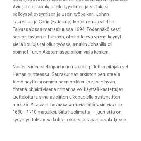
Avioliitto oli aikakaudelle tyypillinen ja se takasi
säädyssä pysymisen ja usein työpaikan. Johan
Laurenius ja Carin (Katariina) Machalenius vihittiin
Taivassalossa marraskuussa 1694. Todennäköisesti
pari on tavannut Turussa, olisiko tuleva vaimo käynyt
siellä kouluja tai ollut työssä, ainakin Johanilla oli
opinnot Turun Akatemiassa silloin vielä kesken.
Näiden viiden sielunpaimenen voimin pidettiin pitäjäläiset
Herran nuhteessa. Seurakunnan arkiston perusteella
tämä näyttäisi onnistuneen poikkeuksellisen hyvin.
Yhtenä objektiivisena mittarina voi käyttää kastettujen
luetteloita ja siinä avioliiton ulkopuolella syntyneitten
määrää. Arvioisin Taivassalon luvut tältä osin vuosina
1690—1710 mataliksi. Siitä huolimatta — juuri siitä on
kysymys tulevassa kohtalokkaassa tapahtumaketjussa.