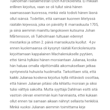
Tukholman räätälimestari Erich Kerckolenilta. Ei mikään
erillinen kirjoitus, vaan se oli tullut siinä hänen
saamassaan kuoressa, minkä vielä todisti hänen läsnä
ollut isänsä. Todettiin, että samaan kuoreen liitetyssä
räätälin kirjeessä, joka on päivätty 8. marraskuuta 1705,
ja siinä aiemmin mainittu langokseen kutsuma Johan
Mårtensson, oli Tukholmaan tultuaan edennyt
mestariksi ja sitten 2. päivä marraskuuta kuollut. 4 pv
ennen kuolemaansa oli kysynyt räätäli Kerckoleniusta
kirjoittamaan kappalainen Machaleniukselle pyytäen,
ettei tämä hylkäisi hänen morsiantaan Julianaa, koska
hän haluaa omalla vilpittömällä aikomuksellaan jatkaa
syntyneistä huhuista huolimatta. Tarkoittaen sitä, että
kaikki Julianaa koskeva kirjoitus kyllä riittävästi osoittaa,
että hänen Julianan pitäisi olla kihlattu morsian ja siksi
tulisi välttyä sakoilta. Mutta syyttäjä Dahlman esitti sitä
vastoin olevan enemmän kuin harvinaista, ettei kukaan
ollut ennen tai samaan aikaan nähnyt sellaista henkilöä.
Minkä vuoksi Julianan aiemmin toimittama kirje