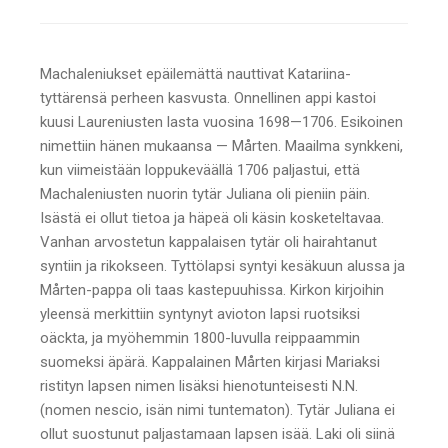
Machaleniukset epäilemättä nauttivat Katariina-
tyttärensä perheen kasvusta. Onnellinen appi kastoi
kuusi Laureniusten lasta vuosina 1698—1706. Esikoinen
nimettiin hänen mukaansa — Mårten. Maailma synkkeni,
kun viimeistään loppukeväällä 1706 paljastui, että
Machaleniusten nuorin tytär Juliana oli pieniin päin.
Isästä ei ollut tietoa ja häpeä oli käsin kosketeltavaa.
Vanhan arvostetun kappalaisen tytär oli hairahtanut
syntiin ja rikokseen. Tyttölapsi syntyi kesäkuun alussa ja
Mårten-pappa oli taas kastepuuhissa. Kirkon kirjoihin
yleensä merkittiin syntynyt avioton lapsi ruotsiksi
oäckta, ja myöhemmin 1800-luvulla reippaammin
suomeksi äpärä. Kappalainen Mårten kirjasi Mariaksi
ristityn lapsen nimen lisäksi hienotunteisesti N.N.
(nomen nescio, isän nimi tuntematon). Tytär Juliana ei
ollut suostunut paljastamaan lapsen isää. Laki oli siinä