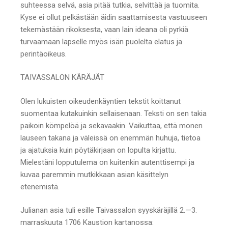
suhteessa selvä, asia pitää tutkia, selvittää ja tuomita.
Kyse ei ollut pelkästään äidin saattamisesta vastuuseen
tekemästään rikoksesta, vaan lain ideana oli pyrkiä
turvaamaan lapselle myös isän puolelta elatus ja
perintäoikeus.
TAIVASSALON KÄRÄJÄT
Olen lukuisten oikeudenkäyntien tekstit koittanut
suomentaa kutakuinkin sellaisenaan. Teksti on sen takia
paikoin kömpelöä ja sekavaakin. Vaikuttaa, että monen
lauseen takana ja väleissä on enemmän huhuja, tietoa
ja ajatuksia kuin pöytäkirjaan on lopulta kirjattu.
Mielestäni lopputulema on kuitenkin autenttisempi ja
kuvaa paremmin mutkikkaan asian käsittelyn
etenemistä.
Julianan asia tuli esille Taivassalon syyskäräjillä 2.—3.
marraskuuta 1706 Kaustion kartanossa: