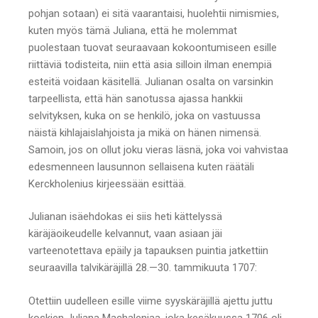
pohjan sotaan) ei sitä vaarantaisi, huolehtii nimismies,
kuten myös tämä Juliana, että he molemmat
puolestaan tuovat seuraavaan kokoontumiseen esille
riittäviä todisteita, niin että asia silloin ilman enempiä
esteitä voidaan käsitellä. Julianan osalta on varsinkin
tarpeellista, että hän sanotussa ajassa hankkii
selvityksen, kuka on se henkilö, joka on vastuussa
näistä kihlajaislahjoista ja mikä on hänen nimensä.
Samoin, jos on ollut joku vieras läsnä, joka voi vahvistaa
edesmenneen lausunnon sellaisena kuten räätäli
Kerckholenius kirjeessään esittää.
Julianan isäehdokas ei siis heti kättelyssä
käräjäoikeudelle kelvannut, vaan asiaan jäi
varteenotettava epäily ja tapauksen puintia jatkettiin
seuraavilla talvikäräjillä 28.—30. tammikuuta 1707:
Otettiin uudelleen esille viime syyskäräjillä ajettu juttu
koskien Juliana Machaleniaa, joka kesäkuussa 1706 oli