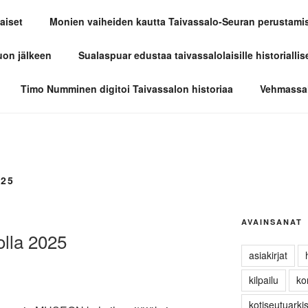
aiset
Monien vaiheiden kautta Taivassalo-Seuran perustami
LO-SEURA
uon jälkeen
Sualaspuar edustaa taivassalolaisille historiallis
Timo Numminen digitoi Taivassalon historiaa
Vehmassal
25
AVAINSANAT
olla 2025
asiakirjat
kilpailu
ko
kotiseutuarki