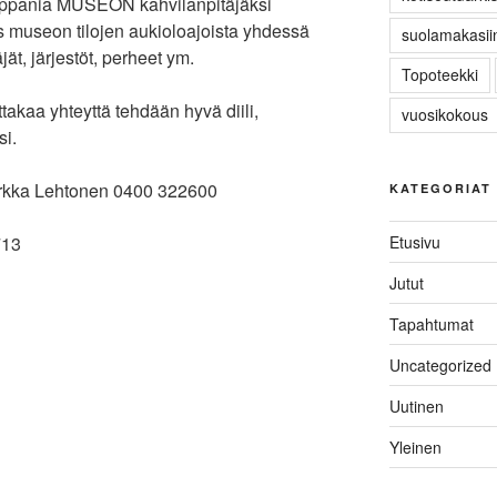
mppania MUSEON kahvilanpitäjäksi
 museon tilojen aukioloajoista yhdessä
suolamakasiin
äjät, järjestöt, perheet ym.
Topoteekki
ttakaa yhteyttä tehdään hyvä diili,
vuosikokous
si.
orkka Lehtonen 0400 322600
KATEGORIAT
Etusivu
713
Jutut
Tapahtumat
Uncategorized
Uutinen
Yleinen