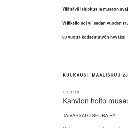
Siirry
Yllättävä lahjoitus ja museon avaj
sisältöön
TAIVASSA
Vellikello soi yli sadan vuoden ta
Kotiseutua parhaimmillaan
60 vuotta kotiseututyön hyväksi
KUUKAUSI:
MAALISKUU 20
JULKAISTU
4.3.2025
Kahvion hoito muse
TAIVASSALO-SEURA RY