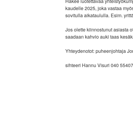
Hakee luotettavaa yhteistyöku
kaudelle 2025, joka vastaa myös
sovitulla aikataululla. Esim. yritt
Jos olette kiinnostunut asiasta o
saadaan kahvio auki taas kesäk
Yhteydenotot: puheenjohtaja J
sihteeri Hannu Visuri 040 5540