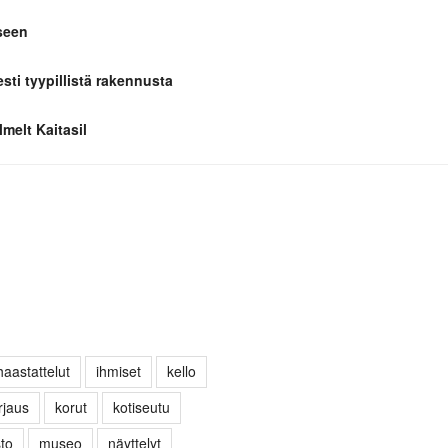
seen
esti tyypillistä rakennusta
melt Kaitasil
haastattelut
ihmiset
kello
rjaus
korut
kotiseutu
sto
museo
näyttelyt