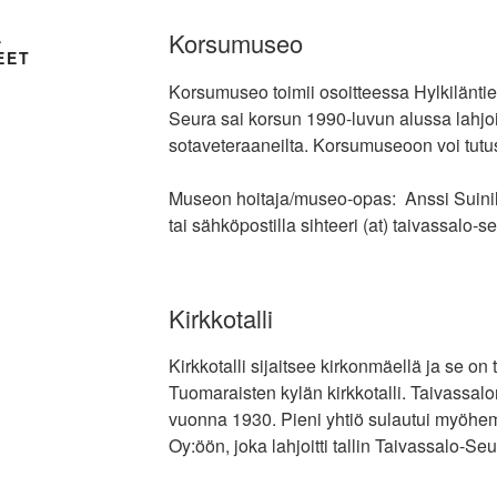
A
Korsumuseo
EET
Korsumuseo toimii osoitteessa Hylkiläntie
Seura sai korsun 1990-luvun alussa lahjo
sotaveteraaneilta. Korsumuseoon voi tutus
Museon hoitaja/museo-opas: Anssi Suini
tai sähköpostilla sihteeri (at) taivassalo-se
Kirkkotalli
Kirkkotalli sijaitsee kirkonmäellä ja se on t
Tuomaraisten kylän kirkkotalli. Taivassalo
vuonna 1930. Pieni yhtiö sulautui myö
Oy:öön, joka lahjoitti tallin Taivassalo-Seu