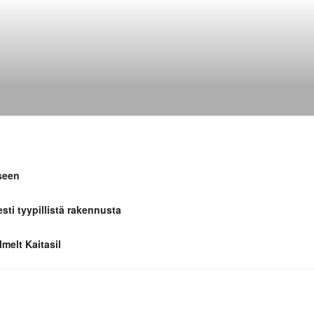
seen
esti tyypillistä rakennusta
melt Kaitasil