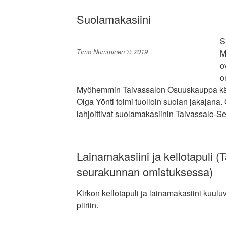
Suolamakasiini
S
Timo Numminen © 2019
M
o
o
Myöhemmin Taivassalon Osuuskauppa käyt
Olga Yönti toimi tuolloin suolan jakajana
lahjoittivat suolamakasiinin Taivassalo-S
Lainamakasiini ja kellotapuli (
seurakunnan omistuksessa)
Kirkon kellotapuli ja lainamakasiini kuul
piiriin.