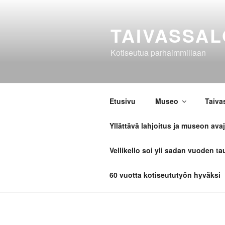
Siirry
sisältöön
TAIVASSA
Kotiseutua parhaimmillaan
Etusivu
Museo
Taiva
Yllättävä lahjoitus ja museon avaj
Vellikello soi yli sadan vuoden ta
60 vuotta kotiseututyön hyväksi