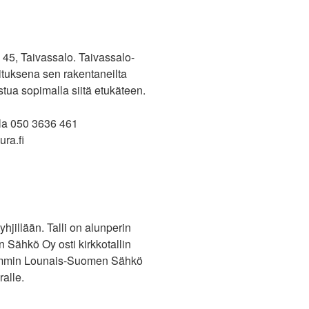
 45, Taivassalo. Taivassalo-
ituksena sen rakentaneilta
tua sopimalla siitä etukäteen.
la 050 3636 461
ura.fi
yhjillään. Talli on alunperin
n Sähkö Oy osti kirkkotallin
hemmin Lounais-Suomen Sähkö
ralle.