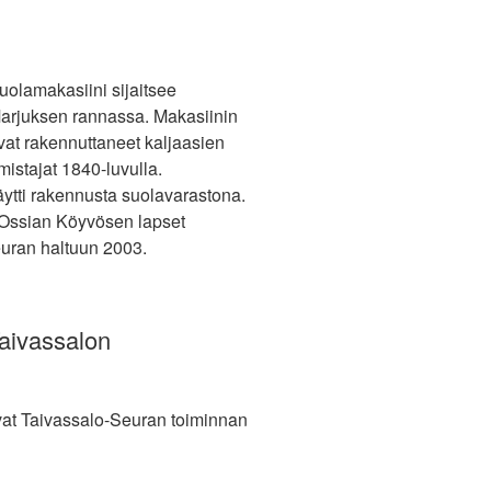
uolamakasiini sijaitsee
arjuksen rannassa. Makasiinin
vat rakennuttaneet kaljaasien
mistajat 1840-luvulla.
ti rakennusta suolavarastona.
. Ossian Köyvösen lapset
euran haltuun 2003.
Taivassalon
uvat Taivassalo-Seuran toiminnan