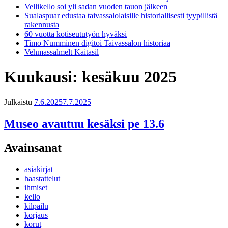
Vellikello soi yli sadan vuoden tauon jälkeen
Sualaspuar edustaa taivassalolaisille historiallisesti tyypillistä
rakennusta
60 vuotta kotiseututyön hyväksi
Timo Numminen digitoi Taivassalon historiaa
Vehmassalmelt Kaitasil
Kuukausi:
kesäkuu 2025
Julkaistu
7.6.2025
7.7.2025
Museo avautuu kesäksi pe 13.6
Avainsanat
asiakirjat
haastattelut
ihmiset
kello
kilpailu
korjaus
korut