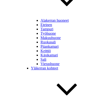
Alakerran huoneet
Eteinen
Tampuri
Työhuone
Makuuhuone
Ruokasali
Piiankamari
Keittiö
Käsikamari
Sali
Vierashuone
Yläkerran kohteet