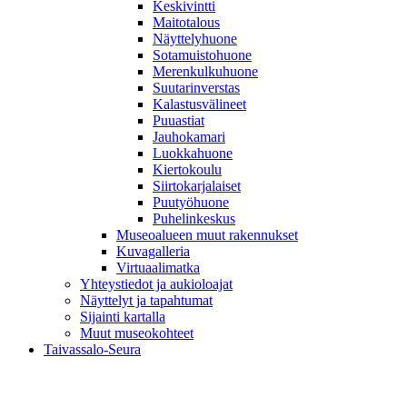
Keskivintti
Maitotalous
Näyttelyhuone
Sotamuistohuone
Merenkulkuhuone
Suutarinverstas
Kalastusvälineet
Puuastiat
Jauhokamari
Luokkahuone
Kiertokoulu
Siirtokarjalaiset
Puutyöhuone
Puhelinkeskus
Museoalueen muut rakennukset
Kuvagalleria
Virtuaalimatka
Yhteystiedot ja aukioloajat
Näyttelyt ja tapahtumat
Sijainti kartalla
Muut museokohteet
Taivassalo-Seura