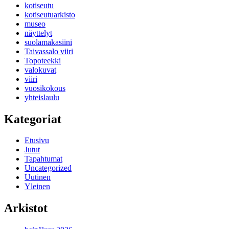
kotiseutu
kotiseutuarkisto
museo
näyttelyt
suolamakasiini
Taivassalo viiri
Topoteekki
valokuvat
viiri
vuosikokous
yhteislaulu
Kategoriat
Etusivu
Jutut
Tapahtumat
Uncategorized
Uutinen
Yleinen
Arkistot