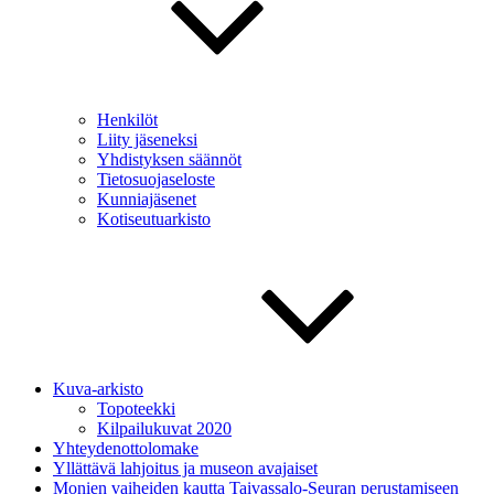
Henkilöt
Liity jäseneksi
Yhdistyksen säännöt
Tietosuojaseloste
Kunniajäsenet
Kotiseutuarkisto
Kuva-arkisto
Topoteekki
Kilpailukuvat 2020
Yhteydenottolomake
Yllättävä lahjoitus ja museon avajaiset
Monien vaiheiden kautta Taivassalo-Seuran perustamiseen