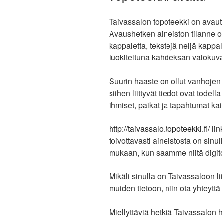
Taivassalon topoteekki on avaut
Avaushetken aineiston tilanne oli
kappaletta, tekstejä neljä kappale
luokiteltuna kahdeksan valokuva
Suurin haaste on ollut vanhojen
siihen liittyvät tiedot ovat todel
ihmiset, paikat ja tapahtumat kai
http://taivassalo.topoteekki.fi/
lin
toivottavasti aineistosta on sin
mukaan, kun saamme niitä digitoit
Mikäli sinulla on Taivassaloon l
muiden tietoon, niin ota yhteytt
Miellyttäviä hetkiä Taivassalon hi