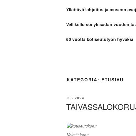
Siirry
Yllättävä lahjoitus ja museon avaj
sisältöön
TAIVASSA
Vellikello soi yli sadan vuoden ta
Kotiseutua parhaimmillaan
60 vuotta kotiseututyön hyväksi
KATEGORIA:
ETUSIVU
JULKAISTU
9.5.2024
TAIVASSALOKORU
Valmiit korut