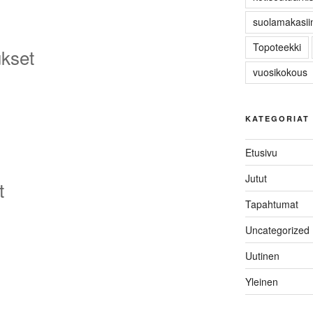
suolamakasiin
Topoteekki
kset
vuosikokous
KATEGORIAT
Etusivu
Jutut
t
Tapahtumat
Uncategorized
Uutinen
Yleinen