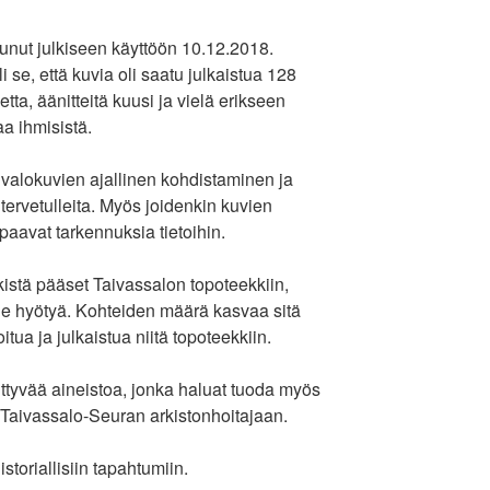
unut julkiseen käyttöön 10.12.2018.
 se, että kuvia oli saatu julkaistua 128
tta, äänitteitä kuusi ja vielä erikseen
a ihmisistä.
 valokuvien ajallinen kohdistaminen ja
la tervetulleita. Myös joidenkin kuvien
paavat tarkennuksia tietoihin.
kistä pääset Taivassalon topoteekkiin,
ulle hyötyä. Kohteiden määrä kasvaa sitä
ua ja julkaistua niitä topoteekkiin.
iittyvää aineistoa, jonka haluat tuoda myös
ä Taivassalo-Seuran arkistonhoitajaan.
storiallisiin tapahtumiin.