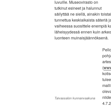
luvuille. Museovirasto on
tutkinut esineet ja halunnut
säilyttää ne siellä, ainakin toist
tunnettua keskiaikaista säteriä 
vaiheessa suosittele enempiä ka
läheisyydessä ennen kuin arkeol
luonteen muinaisjäännöksenä.
Pell
pohja
artes
(
www
koti
tulee
mall
oleva
niid
Taivassalon kunnanvaakuna
4.7.