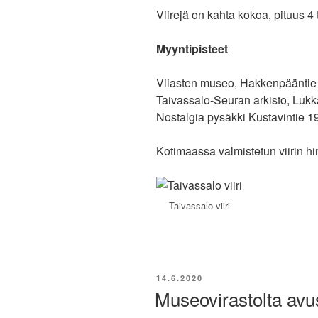
Viirejä on kahta kokoa, pituus 4
Myyntipisteet
Viiasten museo, Hakkenpääntie
Taivassalo-Seuran arkisto, Lukk
Nostalgia pysäkki Kustavintie 1
Kotimaassa valmistetun viirin hi
Taivassalo viiri
JULKAISTU
14.6.2020
Museovirastolta avu