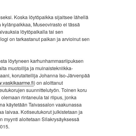
aiseksi. Koska löytöpaikka sijaitsee lähellä
ja kylänpaikkaa, Museovirasto ei tässä
ivauksia löytöpaikalla tai sen
ogi on tarkastanut paikan ja arvioinut sen
osta löytyneen karhunhammasriipuksen
lta muotoilija ja muinaistekniikka-
aani, korutaiteilija Johanna Iso-Järvenpää
.vaskikaarme.fi
) on aloittanut
seutukorujen suunnittelutyön. Toinen koru
 olemaan rintaneula tai riipus, jonka
ina käytetään Taivassalon vaakunassa
a laivaa. Kotiseutukorut julkistetaan ja
en myynti aloitetaan Silakrysäyksessä
2015.