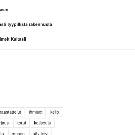
seen
esti tyypillistä rakennusta
melt Kaitasil
haastattelut
ihmiset
kello
rjaus
korut
kotiseutu
sto
museo
näyttelyt