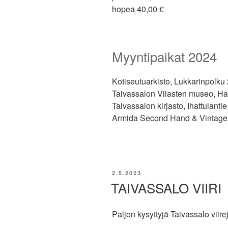
hopea 40,00 €
Myyntipaikat 2024
Kotiseutuarkisto, Lukkarinpolku 
Taivassalon Viiasten museo, H
Taivassalon kirjasto, Ihattulanti
Armida Second Hand & Vintage, 
JULKAISTU
2.5.2023
TAIVASSALO VIIRI
Paljon kysyttyjä Taivassalo viir