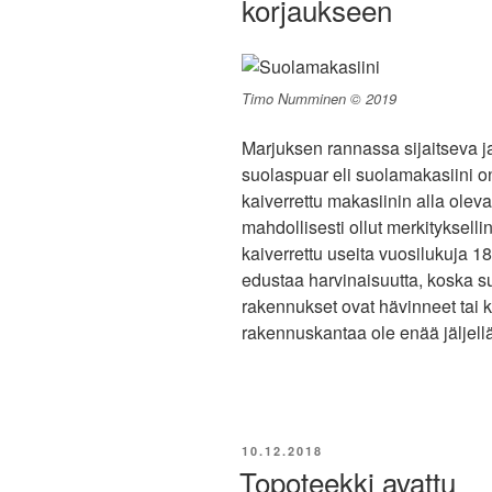
korjaukseen
Timo Numminen © 2019
Marjuksen rannassa sijaitseva 
suolaspuar eli suolamakasiini 
kaiverrettu makasiinin alla ole
mahdollisesti ollut merkitykselli
kaiverrettu useita vuosilukuja 
edustaa harvinaisuutta, koska 
rakennukset ovat hävinneet tai ko
rakennuskantaa ole enää jäljell
JULKAISTU
10.12.2018
Topoteekki avattu