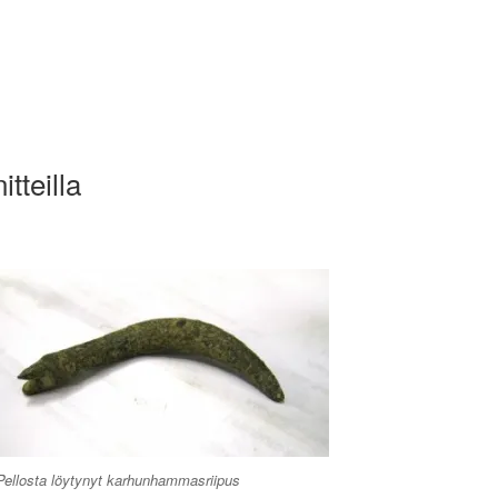
tteilla
Pellosta löytynyt karhunhammasriipus