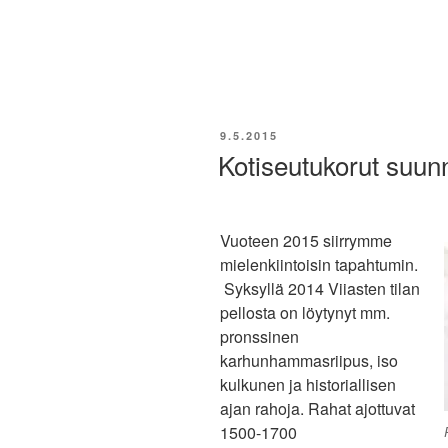
JULKAISTU
9.5.2015
Kotiseutukorut suunni
Vuoteen 2015 siirrymme
mielenkiintoisin tapahtumin.
Syksyllä 2014 Viiasten tilan
pellosta on löytynyt mm.
pronssinen
karhunhammasriipus, iso
kulkunen ja historiallisen
ajan rahoja. Rahat ajottuvat
1500-1700