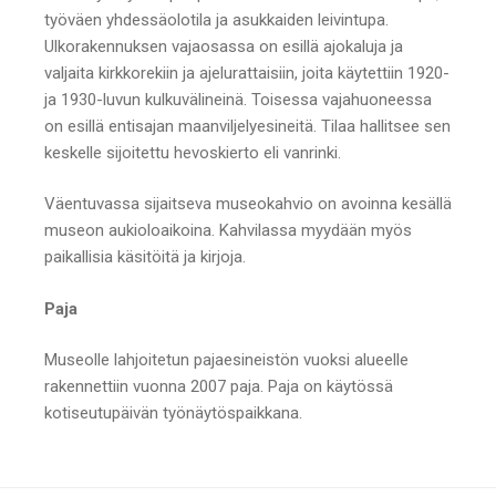
työväen yhdessäolotila ja asukkaiden leivintupa.
Ulkorakennuksen vajaosassa on esillä ajokaluja ja
valjaita kirkkorekiin ja ajelurattaisiin, joita käytettiin 1920-
ja 1930-luvun kulkuvälineinä. Toisessa vajahuoneessa
on esillä entisajan maanviljelyesineitä. Tilaa hallitsee sen
keskelle sijoitettu hevoskierto eli vanrinki.
Väentuvassa sijaitseva museokahvio on avoinna kesällä
museon aukioloaikoina. Kahvilassa myydään myös
paikallisia käsitöitä ja kirjoja.
Paja
Museolle lahjoitetun pajaesineistön vuoksi alueelle
rakennettiin vuonna 2007 paja. Paja on käytössä
kotiseutupäivän työnäytöspaikkana.