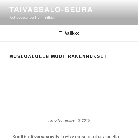
TAIVASSALO-SEURA
Kotiseutua parhaimmillaan
Valikko
MUSEOALUEEN MUUT RAKENNUKSET
Timo Numminen © 2019
Kontti- eli varvasmylly
Löytyy museon piha-alueelta.