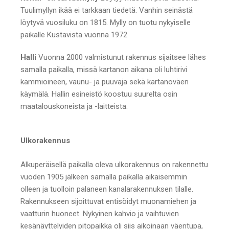
Tuulimyllyn ikää ei tarkkaan tiedetä. Vanhin seinästä
löytyvä vuosiluku on 1815. Mylly on tuotu nykyiselle
paikalle Kustavista vuonna 1972.
Halli
Vuonna 2000 valmistunut rakennus sijaitsee lähes
samalla paikalla, missä kartanon aikana oli luhtirivi
kammioineen, vaunu- ja puuvaja sekä kartanoväen
käymälä. Hallin esineistö koostuu suurelta osin
maatalouskoneista ja -laitteista.
Ulkorakennus
Alkuperäisellä paikalla oleva ulkorakennus on rakennettu
vuoden 1905 jälkeen samalla paikalla aikaisemmin
olleen ja tuolloin palaneen kanalarakennuksen tilalle.
Rakennukseen sijoittuvat entisöidyt muonamiehen ja
vaatturin huoneet. Nykyinen kahvio ja vaihtuvien
kesänäyttelyiden pitopaikka oli siis aikoinaan väentupa,