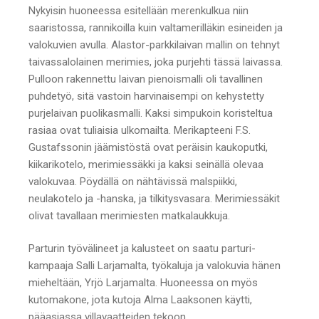
Nykyisin huoneessa esitellään merenkulkua niin
saaristossa, rannikoilla kuin valtamerilläkin esineiden ja
valokuvien avulla. Alastor-parkkilaivan mallin on tehnyt
taivassalolainen merimies, joka purjehti tässä laivassa.
Pulloon rakennettu laivan pienoismalli oli tavallinen
puhdetyö, sitä vastoin harvinaisempi on kehystetty
purjelaivan puolikasmalli. Kaksi simpukoin koristeltua
rasiaa ovat tuliaisia ulkomailta. Merikapteeni F.S.
Gustafssonin jäämistöstä ovat peräisin kaukoputki,
kiikarikotelo, merimiessäkki ja kaksi seinällä olevaa
valokuvaa. Pöydällä on nähtävissä malspiikki,
neulakotelo ja -hanska, ja tilkitysvasara. Merimiessäkit
olivat tavallaan merimiesten matkalaukkuja.
Parturin työvälineet ja kalusteet on saatu parturi-
kampaaja Salli Larjamalta, työkaluja ja valokuvia hänen
mieheltään, Yrjö Larjamalta. Huoneessa on myös
kutomakone, jota kutoja Alma Laaksonen käytti,
pääasiassa villavaatteiden tekoon.