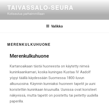
TAIVASSALO-SEURA
Kotiseutua parhaimmillaan
Valikko
MERENKULKUHUONE
Merenkulkuhuone
Kartanoaikaan tästä huoneesta on käytetty nimeä
kuninkaankamari, koska kuningas Kustaa IV Aadolf
yöpyi täällä käydessään Suomessa 1800-luvun
alkuvuosina. Käynnin kunniaksi huoneen tapetit ja uuni
koristettiin kuninkaan kruunuilla. Uunissa ovat koristeet
näkyvissä, mutta tapetit on poistettu tai peitetty uudella
paperilla.