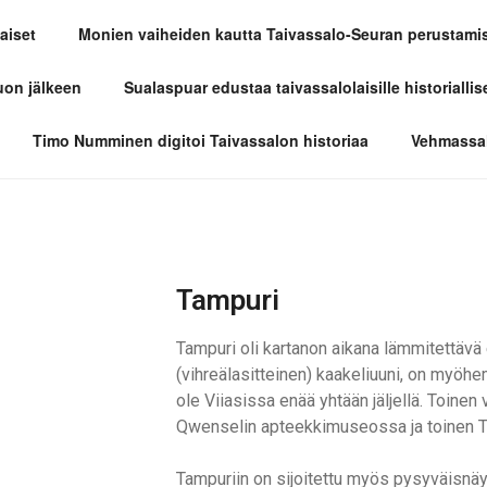
aiset
Monien vaiheiden kautta Taivassalo-Seuran perustami
LO-SEURA
uon jälkeen
Sualaspuar edustaa taivassalolaisille historiallis
Timo Numminen digitoi Taivassalon historiaa
Vehmassal
Tampuri
Tampuri oli kartanon aikana lämmitettäv
(vihreälasitteinen) kaakeliuuni, on myöhe
ole Viiasissa enää yhtään jäljellä. Toinen
Qwenselin apteekkimuseossa ja toinen Tu
Tampuriin on sijoitettu myös pysyväisnäytt