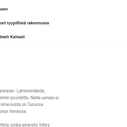
seen
esti tyypillistä rakennusta
melt Kaitasil
ä eteinen. Lämmönlähde,
mmin poistettu. Näitä uuneja ei
 viimeisistä on Turussa
run linnassa.
ely, jonka aineisto liittyy