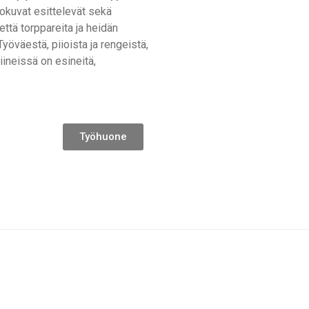
lokuvat esittelevät sekä
että torppareita ja heidän
Työväestä, piioista ja rengeistä,
ineissä on esineitä,
Työhuone