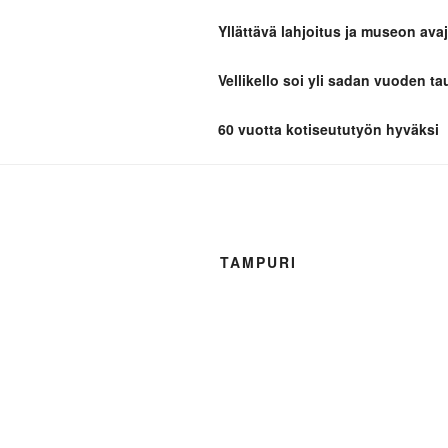
Yllättävä lahjoitus ja museon avaj
TAIVASSA
Vellikello soi yli sadan vuoden ta
Kotiseutua parhaimmillaan
60 vuotta kotiseututyön hyväksi
TAMPURI