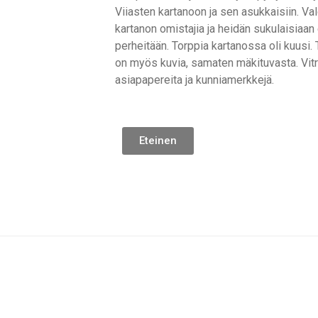
Viiasten kartanoon ja sen asukkaisiin. Va
kartanon omistajia ja heidän sukulaisiaan 
perheitään. Torppia kartanossa oli kuusi. 
on myös kuvia, samaten mäkituvasta. Vitri
asiapapereita ja kunniamerkkejä.
Eteinen