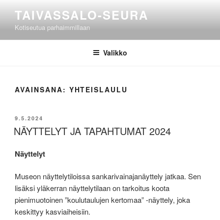
Siirry
TAIVASSALO-SEURA
sisältöön
Kotiseutua parhaimmillaan
Valikko
AVAINSANA:
YHTEISLAULU
JULKAISTU
9.5.2024
NÄYTTELYT JA TAPAHTUMAT 2024
Näyttelyt
Museon näyttelytiloissa sankarivainajanäyttely jatkaa. Sen
lisäksi yläkerran näyttelytilaan on tarkoitus koota
pienimuotoinen ”koulutaulujen kertomaa” -näyttely, joka
keskittyy kasviaiheisiin.