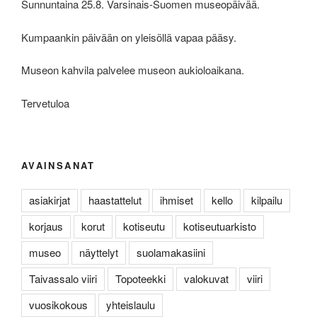
Sunnuntaina 25.8. Varsinais-Suomen museopäivää.
Kumpaankin päivään on yleisöllä vapaa pääsy.
Museon kahvila palvelee museon aukioloaikana.
Tervetuloa
AVAINSANAT
asiakirjat
haastattelut
ihmiset
kello
kilpailu
korjaus
korut
kotiseutu
kotiseutuarkisto
museo
näyttelyt
suolamakasiini
Taivassalo viiri
Topoteekki
valokuvat
viiri
vuosikokous
yhteislaulu