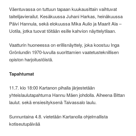
Väentuvassa on tuttuun tapaan kuukausittain vaihtuvat
taitelijavierailut. Kesäkuussa Juhani Harkas, heinäkuussa
Päivi Hannula, sekä elokuussa Mika Aulio ja Maarit Ala –
Uotila, jotka tuovat töitään esille kahvion näyttelytilaan.
Vaatturin huoneessa on erillisnäyttely, joka koostuu Inga
Grönlundin 1970-luvulla suorittamien vaatetusteknillisen
opiston harjoitustöistä.
Tapahtumat
11.7. klo 18:00 Kartanon pihalla järjestetään
yhteislaulutapahtuma Hannu Mäen johdolla. Aiheena Bittan
laulut. sekä ensiesityksenä Taivassalo laulu.
Sunnuntaina 4.8. vietetään Kartanolla ohjelmallista
kotiseutupäivää