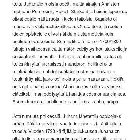
kuka Juhanalle ruotsia opetti, mutta ainakin Ahaisten
rusthollin Pomreenit, Haksit, Starkofit ja heidän lapsensa
olivat epäilemättä ruotsin kielen taitoisia. Saaristo oli
muutenkin vielä ruotsivoittoista. Omaehtoiselle ruotsin
kielen opiskelulle ei voi nähdä muuta motiivia kuin
unelman opiskelusta. Sen hallitseminen oli 1700/1800-
lukujen vaihteessa välttämätön edellytys koulutukselle ja
sosiaaliselle nousulle. Juhanan vanhemmille ajatus oli
kuitenkin yksinkertaisesti mahdoton, heillä ei ollut
minkäänlaisia mahdollisuuksia kustantaa poikansa
koulunkäyntiä, jatko-opinnoista puhumattakaan. Heidät
on kirjattu näinä vuosina Ahaisten rusthollin vaivaisiksi,
eläteiksi, ilman edellytyksiä hankkia edes omaa elantoa.
Asumuksena oli edelleen rusthollin ns. vanha torppa.
Jotain muuta piti keksiä. Juhana lähetettiin oppipojaksi
erään räätälin hoiviin ja vaatturin opissa vierähti joitain
vuosia. Vuoden 1798 käräjillä joulukuussa Juhana on
ollut todistamassa naapurinsa sotilastorpan riita-asiassa