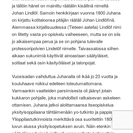
ja tällöin hänet on mainittu räätälin kisällinä nimeltä
Johan Lindlöf. Samoin henkikirjaan vuonna 1800 Juhana
on kirjattu kotitaloonsa pitäjän räätäli Johan Lindlöfinä.
Aiemmassa kirjallisuudessa (Tieteen aatelia) Lindlöf nimi
on liitetty vasta yo-opiskelu vaiheeseen, mutta se on siis
jo aikaisempaa perua ja se on pohjana tulevalle
professoripolvien Lindelöf nimelle. Taivassalossa siihen
aikaan sukunimiä käyttivät ainoastaan säätyläiset,
sotilaat sekä osin käsityöläiset ja talonpojat.
Vuosisadan vaihduttua Juhanalla oli ikää jo 23 vuotta ja
kouluhaave roikkui edelleen toteutumattomana.
Varmaankin vaatteiden parsimisesta oli jäänyt jotain
kukkaron pohjalle, joka mahdollisti ratkaisevan askeleen
ottamisen. Juhana jatkoi aloittamaansa itseopiskelua
yksityisoppilaana tähtäimenään yo-tutkinto ja pappisura.
Ylioppilastutkinnoista merkittävä osa suoritettiin 1800-
luvun alussa yksityisopetuksen avuin. Näin etenkin