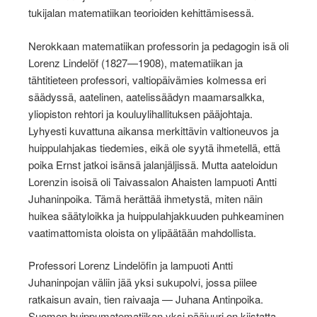
tukijalan matematiikan teorioiden kehittämisessä.
Nerokkaan matematiikan professorin ja pedagogin isä oli
Lorenz Lindelöf (1827—1908), matematiikan ja
tähtitieteen professori, valtiopäivämies kolmessa eri
säädyssä, aatelinen, aatelissäädyn maamarsalkka,
yliopiston rehtori ja kouluylihallituksen pääjohtaja.
Lyhyesti kuvattuna aikansa merkittävin valtioneuvos ja
huippulahjakas tiedemies, eikä ole syytä ihmetellä, että
poika Ernst jatkoi isänsä jalanjäljissä. Mutta aateloidun
Lorenzin isoisä oli Taivassalon Ahaisten lampuoti Antti
Juhaninpoika. Tämä herättää ihmetystä, miten näin
huikea säätyloikka ja huippulahjakkuuden puhkeaminen
vaatimattomista oloista on ylipäätään mahdollista.
Professori Lorenz Lindelöfin ja lampuoti Antti
Juhaninpojan väliin jää yksi sukupolvi, jossa piilee
ratkaisun avain, tien raivaaja — Juhana Antinpoika.
Suomen huippumatematiikan yksi pääjuuri on kiistatta