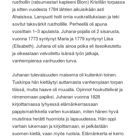
rusthollin (ratsumestari kapteeni Blom) Kristilän torpassa
ja sitten vuodesta 1784 lähtien aikuisikään asti
Ahaisissa. Lampuoti hoiti omia vuokratiluksiaan ja teki
sovitut taksvärkit rusthollille. Perheellä oli apuna
vuosittain 1–3 apulaista. Juhana-pojalla oli 2 sisarusta,
vuonna 1773 syntynyt Maria ja 1779 syntynyt Liisa
(Elisabeth). Juhana oli siis ainoa poika eli itseoikeutettu
ja oikeastaan velvoitettu isänsä työn jatkaja,
vanhempiensa vanhuuden turva.
Juhanan tulevaisuuden maisema oli kuitenkin toinen.
Tuskinpa hän kieltäytyi auttamasta vanhempiaan torpan
töissä, mutta haave oli muualla. Opinnot houkuttelivat ja
nimenomaan papiksi. Juhanan vuonna 1828
kirjoittamassa lyhyessä elämänkerrassaan
pappismatrikkelia varten kuvataan, miten hänen hyvä
muistinsa herätti huomiota jo lapsuudessa. Hän oppi
varhain lukemaan ja kirjoittamaan, ei pelkästään
suomen kieltä, vaan myös ruotsia. Elämänkerta ei kerro