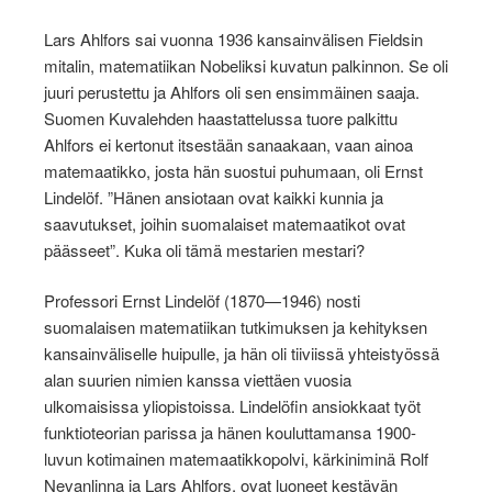
Lars Ahlfors sai vuonna 1936 kansainvälisen Fieldsin
mitalin, matematiikan Nobeliksi kuvatun palkinnon. Se oli
juuri perustettu ja Ahlfors oli sen ensimmäinen saaja.
Suomen Kuvalehden haastattelussa tuore palkittu
Ahlfors ei kertonut itsestään sanaakaan, vaan ainoa
matemaatikko, josta hän suostui puhumaan, oli Ernst
Lindelöf. ”Hänen ansiotaan ovat kaikki kunnia ja
saavutukset, joihin suomalaiset matemaatikot ovat
päässeet”. Kuka oli tämä mestarien mestari?
Professori Ernst Lindelöf (1870—1946) nosti
suomalaisen matematiikan tutkimuksen ja kehityksen
kansainväliselle huipulle, ja hän oli tiiviissä yhteistyössä
alan suurien nimien kanssa viettäen vuosia
ulkomaisissa yliopistoissa. Lindelöfin ansiokkaat työt
funktioteorian parissa ja hänen kouluttamansa 1900-
luvun kotimainen matemaatikkopolvi, kärkiniminä Rolf
Nevanlinna ja Lars Ahlfors, ovat luoneet kestävän