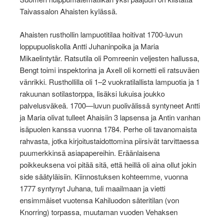
Taivassalon Ahaisten kylässä.
Ahaisten rusthollin lampuotitilaa hoitivat 1700-luvun
loppupuoliskolla Antti Juhaninpoika ja Maria
Mikaelintytär. Ratsutila oli Pomreenin veljesten hallussa,
Bengt toimi inspektorina ja Axell oli kornetti eli ratsuväen
vänrikki. Rusthollilla oli 1–2 vuokratilallista lampuotia ja 1
rakuunan sotilastorppa, lisäksi lukuisa joukko
palvelusväkeä. 1700—luvun puolivälissä syntyneet Antti
ja Maria olivat tulleet Ahaisiin 3 lapsensa ja Antin vanhan
isäpuolen kanssa vuonna 1784. Perhe oli tavanomaista
rahvasta, jotka kirjoitustaidottomina piirsivät tarvittaessa
puumerkkinsä asiapapereihin. Eräänlaisena
poikkeuksena voi pitää sitä, että heillä oli aina ollut jokin
side säätyläisiin. Kiinnostuksen kohteemme, vuonna
1777 syntynyt Juhana, tuli maailmaan ja vietti
ensimmäiset vuotensa Kahiluodon säteritilan (von
Knorring) torpassa, muutaman vuoden Vehaksen