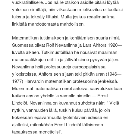
vuokratilalliselle. Jos näille otsikon asioille pitäisi löytää
yhteinen nimittäjä, niin vilkaskaan mielikuvitus ei tuottaisi
tulosta ja tekoäly tilttaisi. Mutta joskus reaalimaailma
linkittää mahdottomasta mahdollisen.
Matematiikan tutkimuksen ja kehittämisen suuria nimiä
Suomessa olivat Rolf Nevanlinna ja Lars Ahlfors 1920—
luvulta alkaen. Tutkimustöillään he nousivat maailman
matemaatikkojen eliittiin ja jättivät sinne pysyvän jäljen.
Nevanlinna hoiti professuureja eurooppalaisissa
yliopistoissa, Ahlfors sen sijaan teki pitkän uran (1946—
1977) Harvardin matematiikan professorina jenkeissä.
Molemmat matematiikan nerot antoivat saavutuksistaan
kaiken ansion yhdelle ja samalle nimelle — Ernst
Lindelöf. Nevanlinna on kuvannut suhdetta näin: ” Vielä
nytkin, vanhuuden iällä, tuskin kuluu päivää, jolloin
kokiessani epävarmuutta työtehtävien edessä en
ajattelisi, mitenköhän Ernst Lindelöf tällaisessa
tapauksessa menettelisi”.