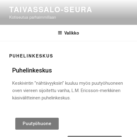
TAIVASSALO-SEURA
Kotiseutua parhaimmillaan
Valikko
PUHELINKESKUS
Puhelinkeskus
Keskivintin ”nähtävyyksiin” kuuluu myös puutyöhuoneen
oven viereen sijoitettu vanha, L.M. Ericsson-merkkinen
käsivälitteinen puhelinkeskus.
Puutyöhuone