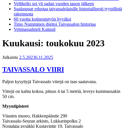
Vellikello soi yli sadan vuoden tauon jälkeen
Sualaspuar edustaa taivassalolaisille historiallisesti tyypillistä
rakennusta
60 vuotta kotiseututyön hyväksi
Timo Numminen digitoi Taivassalon historiaa
Vehmassalmelt Kaitasil
Kuukausi:
toukokuu 2023
Julkaistu
2.5.2023
6.11.2025
TAIVASSALO VIIRI
Paljon kysyttyjä Taivassalo viirejä on taas saatavana.
Viirejä on kahta kokoa, pituus 4 tai 5 metriä, leveys kummassakin
50 cm.
Myyntipisteet
Viiasten museo, Hakkenpääntie 290
Taivassalo-Seuran arkisto, Lukkarinpolku 2
Nostalgia pysäkki Kustavintie 19, Taivassalo