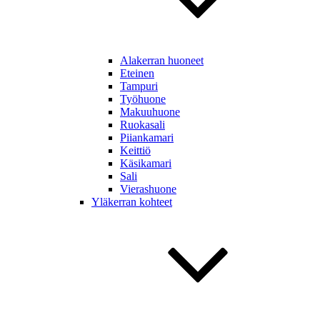
Alakerran huoneet
Eteinen
Tampuri
Työhuone
Makuuhuone
Ruokasali
Piiankamari
Keittiö
Käsikamari
Sali
Vierashuone
Yläkerran kohteet