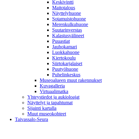
Keskivintti
Maitotalous
Näyttelyhuone
Sotamuistohuone
Merenkulkuhuone
Suutarinverstas
Kalastusvälineet
Puuastiat
Jauhokamari
Luokkahuone
Kiertokoulu
Siirtokarjalaiset
Puutyöhuone
Puhelinkeskus
Museoalueen muut rakennukset
Kuvagalleria
Virtuaalimatka
Yhteystiedot ja aukioloajat
Näyttelyt ja tapahtumat
Sijainti kartalla
Muut museokohteet
Taivassalo-Seura