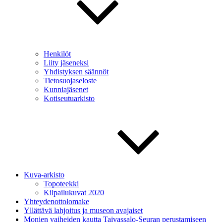
Henkilöt
Liity jäseneksi
Yhdistyksen säännöt
Tietosuojaseloste
Kunniajäsenet
Kotiseutuarkisto
Kuva-arkisto
Topoteekki
Kilpailukuvat 2020
Yhteydenottolomake
Yllättävä lahjoitus ja museon avajaiset
Monien vaiheiden kautta Taivassalo-Seuran perustamiseen