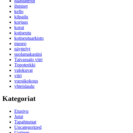
haastattelut
ihmiset
kello
kilpailu
korjaus
korut
kotiseutu
kotiseutuarkisto
museo
näyttelyt
suolamakasiini
Taivassalo viiri
Topoteekki
valokuvat
viiri
vuosikokous
yhteislaulu
Kategoriat
Etusivu
Jutut
Tapahtumat
Uncategorized
Uutinen