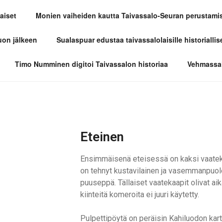
aiset
Monien vaiheiden kautta Taivassalo-Seuran perustami
LO-SEURA
uon jälkeen
Sualaspuar edustaa taivassalolaisille historiallis
Timo Numminen digitoi Taivassalon historiaa
Vehmassal
Eteinen
Ensimmäisenä eteisessä on kaksi vaateka
on tehnyt kustavilainen ja vasemmanpuol
puuseppä. Tällaiset vaatekaapit olivat ai
kiinteitä komeroita ei juuri käytetty.
Pulpettipöytä on peräisin Kahiluodon kar