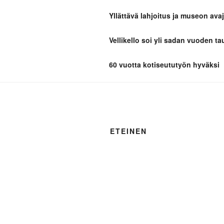
Yllättävä lahjoitus ja museon avaj
TAIVASSA
Vellikello soi yli sadan vuoden ta
Kotiseutua parhaimmillaan
60 vuotta kotiseututyön hyväksi
ETEINEN