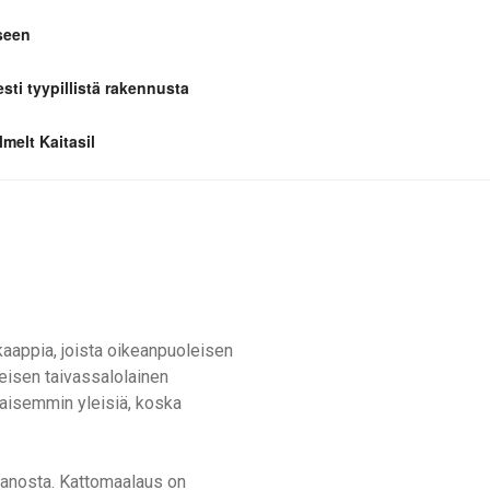
seen
esti tyypillistä rakennusta
melt Kaitasil
appia, joista oikeanpuoleisen
eisen taivassalolainen
kaisemmin yleisiä, koska
tanosta. Kattomaalaus on