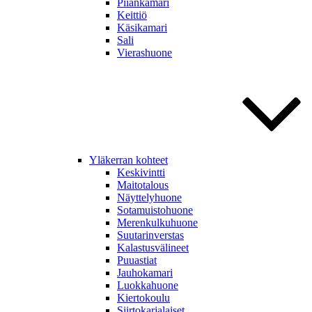
Piiankamari
Keittiö
Käsikamari
Sali
Vierashuone
Yläkerran kohteet
Keskivintti
Maitotalous
Näyttelyhuone
Sotamuistohuone
Merenkulkuhuone
Suutarinverstas
Kalastusvälineet
Puuastiat
Jauhokamari
Luokkahuone
Kiertokoulu
Siirtokarjalaiset