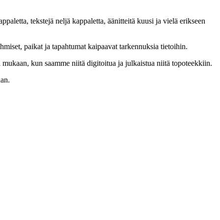
aletta, tekstejä neljä kappaletta, äänitteitä kuusi ja vielä erikseen
ihmiset, paikat ja tapahtumat kaipaavat tarkennuksia tietoihin.
 mukaan, kun saamme niitä digitoitua ja julkaistua niitä topoteekkiin.
aan.