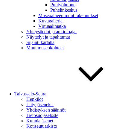
Puutyöhuone
Puhelinkeskus
Museoalueen muut rakennukset
Kuvagalleria
Virtuaalimatka
Yhteystiedot ja aukioloajat
Näyttelyt ja tapahtumat
Sijainti kartalla
Muut museokohteet
Taivassalo-Seura
Henkilöt
Liity jäseneksi
Yhdistyksen säännöt
Tietosuojaseloste
Kunniajäsenet
Kotiseutuarkisto