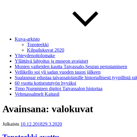
Kuva-arkisto
Topoteekki
Kilpailukuvat 2020
Yhteydenottolomake
Yllättävä lahjoitus ja museon avajaiset
Monien vaiheiden kautta Taivassalo-Seuran perustamiseen
Vellikello soi yli sadan vuoden tauon jälkeen
Sualaspuar edustaa taivassalolaisille historiallisesti tyypillistä r
60 vuotta kotiseututyön hyväksi
Timo Numminen digitoi Taivassalon historiaa
Vehmassalmelt Kaitasil
Avainsana:
valokuvat
Julkaistu
10.12.2018
29.3.2020
Topoteekki avattu