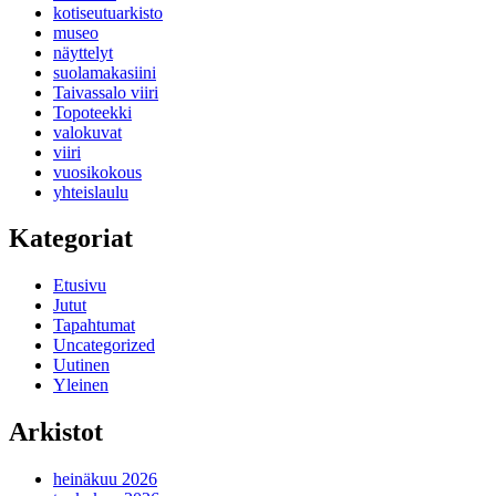
kotiseutuarkisto
museo
näyttelyt
suolamakasiini
Taivassalo viiri
Topoteekki
valokuvat
viiri
vuosikokous
yhteislaulu
Kategoriat
Etusivu
Jutut
Tapahtumat
Uncategorized
Uutinen
Yleinen
Arkistot
heinäkuu 2026