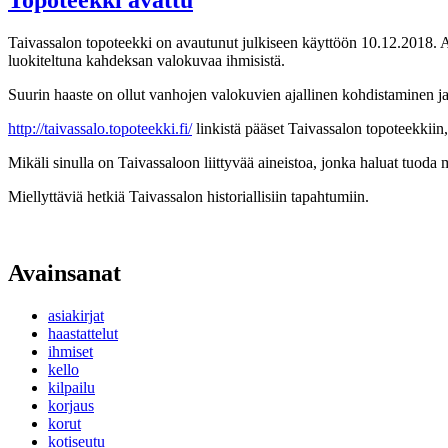
Taivassalon topoteekki on avautunut julkiseen käyttöön 10.12.2018. Avaus
luokiteltuna kahdeksan valokuvaa ihmisistä.
Suurin haaste on ollut vanhojen valokuvien ajallinen kohdistaminen ja s
http://taivassalo.topoteekki.fi/
linkistä pääset Taivassalon topoteekkiin,
Mikäli sinulla on Taivassaloon liittyvää aineistoa, jonka haluat tuoda
Miellyttäviä hetkiä Taivassalon historiallisiin tapahtumiin.
Avainsanat
asiakirjat
haastattelut
ihmiset
kello
kilpailu
korjaus
korut
kotiseutu