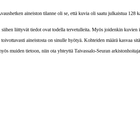
hetken aineiston tilanne oli se, että kuvia oli saatu julkaistua 128 kapp
iihen liittyvät tiedot ovat todella tervetulleita. Myös joidenkin kuvien 
 toivottavasti aineistosta on sinulle hyötyä. Kohteiden määrä kasvaa sitä
 myös muiden tietoon, niin ota yhteyttä Taivassalo-Seuran arkistonhoitaj