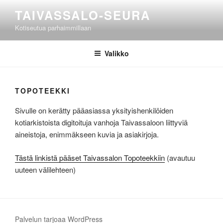
Siirry
TAIVASSALO-SEURA
sisältöön
Kotiseutua parhaimmillaan
Valikko
TOPOTEEKKI
Sivulle on kerätty pääasiassa yksityishenkilöiden
kotiarkistoista digitoituja vanhoja Taivassaloon liittyviä
aineistoja, enimmäkseen kuvia ja asiakirjoja.
Tästä linkistä pääset Taivassalon Topoteekkiin
(avautuu
uuteen välilehteen)
Palvelun tarjoaa WordPress