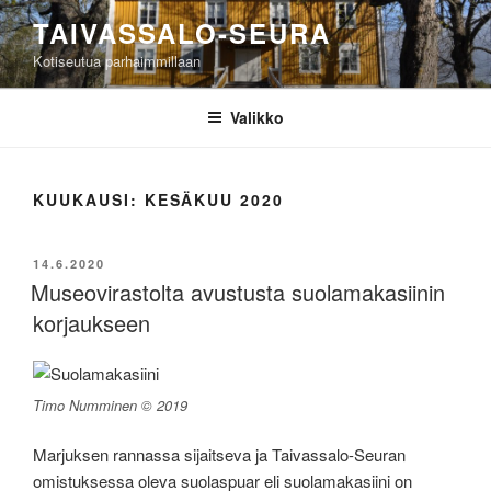
Siirry
TAIVASSALO-SEURA
sisältöön
Kotiseutua parhaimmillaan
Valikko
KUUKAUSI:
KESÄKUU 2020
JULKAISTU
14.6.2020
Museovirastolta avustusta suolamakasiinin
korjaukseen
Timo Numminen © 2019
Marjuksen rannassa sijaitseva ja Taivassalo-Seuran
omistuksessa oleva suolaspuar eli suolamakasiini on