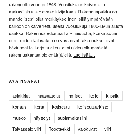
rakennettu vuonna 1848. Vuosiluku on kaiverrettu
makasiinin alla olevaan kivijalkaan. Rakennuspaikka on
mahdollisesti ollut merkityksellinen, sillä ympäröivään
kallioon on kaiverrettu useita vuosilukuja 1800-luvun alusta
saakka. Rakennus edustaa harvinaisuutta, koska suurin
osa muiden kalasatamien vastaavat rakennukset ovat
hävinneet tai korjattu siten, ettei niiden alkuperäistä
rakennuskantaa ole enää jäljellä.
Lue lisää…
AVAINSANAT
asiakirjat
haastattelut
ihmiset
kello
kilpailu
korjaus
korut
kotiseutu
kotiseutuarkisto
museo
näyttelyt
suolamakasiini
Taivassalo viiri
Topoteekki
valokuvat
viiri