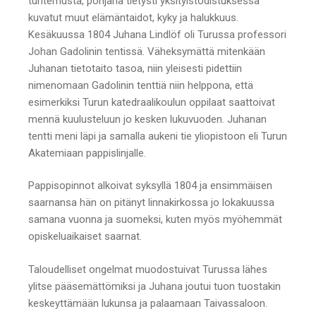
tuntemusta, pohjana tietysti yksityistodistuksessa
kuvatut muut elämäntaidot, kyky ja halukkuus.
Kesäkuussa 1804 Juhana Lindlöf oli Turussa professori
Johan Gadolinin tentissä. Väheksymättä mitenkään
Juhanan tietotaito tasoa, niin yleisesti pidettiin
nimenomaan Gadolinin tenttiä niin helppona, että
esimerkiksi Turun katedraalikoulun oppilaat saattoivat
mennä kuulusteluun jo kesken lukuvuoden. Juhanan
tentti meni läpi ja samalla aukeni tie yliopistoon eli Turun
Akatemiaan pappislinjalle.
Pappisopinnot alkoivat syksyllä 1804 ja ensimmäisen
saarnansa hän on pitänyt linnakirkossa jo lokakuussa
samana vuonna ja suomeksi, kuten myös myöhemmät
opiskeluaikaiset saarnat.
Taloudelliset ongelmat muodostuivat Turussa lähes
ylitse pääsemättömiksi ja Juhana joutui tuon tuostakin
keskeyttämään lukunsa ja palaamaan Taivassaloon.