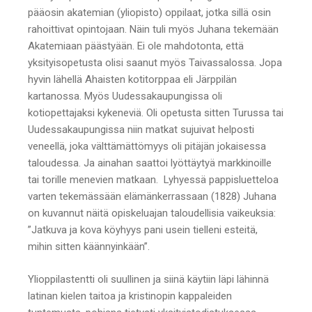
pääosin akatemian (yliopisto) oppilaat, jotka sillä osin
rahoittivat opintojaan. Näin tuli myös Juhana tekemään
Akatemiaan päästyään. Ei ole mahdotonta, että
yksityisopetusta olisi saanut myös Taivassalossa. Jopa
hyvin lähellä Ahaisten kotitorppaa eli Järppilän
kartanossa. Myös Uudessakaupungissa oli
kotiopettajaksi kykeneviä. Oli opetusta sitten Turussa tai
Uudessakaupungissa niin matkat sujuivat helposti
veneellä, joka välttämättömyys oli pitäjän jokaisessa
taloudessa. Ja ainahan saattoi lyöttäytyä markkinoille
tai torille menevien matkaan. Lyhyessä pappisluetteloa
varten tekemässään elämänkerrassaan (1828) Juhana
on kuvannut näitä opiskeluajan taloudellisia vaikeuksia:
”Jatkuva ja kova köyhyys pani usein tielleni esteitä,
mihin sitten käännyinkään”.
Ylioppilastentti oli suullinen ja siinä käytiin läpi lähinnä
latinan kielen taitoa ja kristinopin kappaleiden