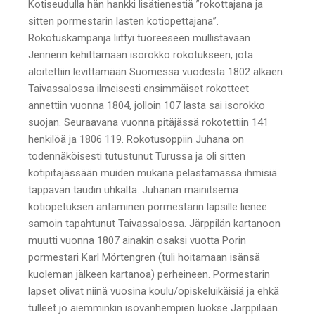
Kotiseudulla hän hankki lisätienestiä ”rokottajana ja
sitten pormestarin lasten kotiopettajana”.
Rokotuskampanja liittyi tuoreeseen mullistavaan
Jennerin kehittämään isorokko rokotukseen, jota
aloitettiin levittämään Suomessa vuodesta 1802 alkaen.
Taivassalossa ilmeisesti ensimmäiset rokotteet
annettiin vuonna 1804, jolloin 107 lasta sai isorokko
suojan. Seuraavana vuonna pitäjässä rokotettiin 141
henkilöä ja 1806 119. Rokotusoppiin Juhana on
todennäköisesti tutustunut Turussa ja oli sitten
kotipitäjässään muiden mukana pelastamassa ihmisiä
tappavan taudin uhkalta. Juhanan mainitsema
kotiopetuksen antaminen pormestarin lapsille lienee
samoin tapahtunut Taivassalossa. Järppilän kartanoon
muutti vuonna 1807 ainakin osaksi vuotta Porin
pormestari Karl Mörtengren (tuli hoitamaan isänsä
kuoleman jälkeen kartanoa) perheineen. Pormestarin
lapset olivat niinä vuosina koulu/opiskeluikäisiä ja ehkä
tulleet jo aiemminkin isovanhempien luokse Järppilään.