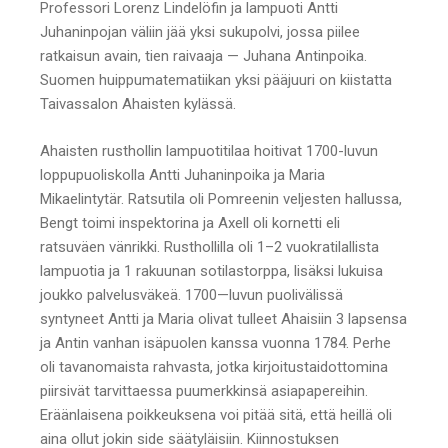
Professori Lorenz Lindelöfin ja lampuoti Antti
Juhaninpojan väliin jää yksi sukupolvi, jossa piilee
ratkaisun avain, tien raivaaja — Juhana Antinpoika.
Suomen huippumatematiikan yksi pääjuuri on kiistatta
Taivassalon Ahaisten kylässä.
Ahaisten rusthollin lampuotitilaa hoitivat 1700-luvun
loppupuoliskolla Antti Juhaninpoika ja Maria
Mikaelintytär. Ratsutila oli Pomreenin veljesten hallussa,
Bengt toimi inspektorina ja Axell oli kornetti eli
ratsuväen vänrikki. Rusthollilla oli 1–2 vuokratilallista
lampuotia ja 1 rakuunan sotilastorppa, lisäksi lukuisa
joukko palvelusväkeä. 1700—luvun puolivälissä
syntyneet Antti ja Maria olivat tulleet Ahaisiin 3 lapsensa
ja Antin vanhan isäpuolen kanssa vuonna 1784. Perhe
oli tavanomaista rahvasta, jotka kirjoitustaidottomina
piirsivät tarvittaessa puumerkkinsä asiapapereihin.
Eräänlaisena poikkeuksena voi pitää sitä, että heillä oli
aina ollut jokin side säätyläisiin. Kiinnostuksen