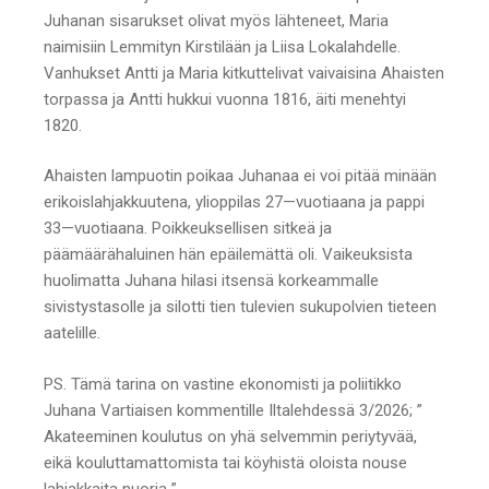
Juhanan sisarukset olivat myös lähteneet, Maria
naimisiin Lemmityn Kirstilään ja Liisa Lokalahdelle.
Vanhukset Antti ja Maria kitkuttelivat vaivaisina Ahaisten
torpassa ja Antti hukkui vuonna 1816, äiti menehtyi
1820.
Ahaisten lampuotin poikaa Juhanaa ei voi pitää minään
erikoislahjakkuutena, ylioppilas 27—vuotiaana ja pappi
33—vuotiaana. Poikkeuksellisen sitkeä ja
päämäärähaluinen hän epäilemättä oli. Vaikeuksista
huolimatta Juhana hilasi itsensä korkeammalle
sivistystasolle ja silotti tien tulevien sukupolvien tieteen
aatelille.
PS. Tämä tarina on vastine ekonomisti ja poliitikko
Juhana Vartiaisen kommentille Iltalehdessä 3/2026; ”
Akateeminen koulutus on yhä selvemmin periytyvää,
eikä kouluttamattomista tai köyhistä oloista nouse
lahjakkaita nuoria ”.