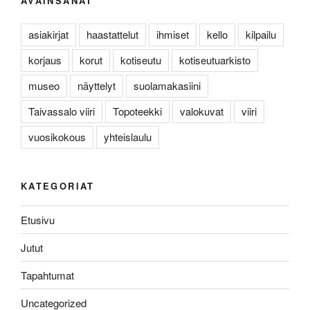
AVAINSANAT
asiakirjat
haastattelut
ihmiset
kello
kilpailu
korjaus
korut
kotiseutu
kotiseutuarkisto
museo
näyttelyt
suolamakasiini
Taivassalo viiri
Topoteekki
valokuvat
viiri
vuosikokous
yhteislaulu
KATEGORIAT
Etusivu
Jutut
Tapahtumat
Uncategorized