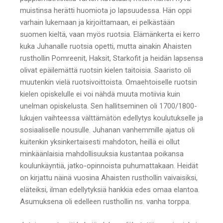
muistinsa herätti huomiota jo lapsuudessa. Hän oppi
varhain lukemaan ja kirjoittamaan, ei pelkästään
suomen kieltä, vaan myös ruotsia. Elämänkerta ei kerro
kuka Juhanalle ruotsia opetti, mutta ainakin Ahaisten
rusthollin Pomreenit, Haksit, Starkofit ja heidän lapsensa
olivat epäilemättä ruotsin kielen taitoisia. Saaristo oli
muutenkin vielä ruotsivoittoista. Omaehtoiselle ruotsin
kielen opiskelulle ei voi nähdä muuta motiivia kuin
unelman opiskelusta. Sen hallitseminen oli 1700/1800-
lukujen vaihteessa välttämätön edellytys koulutukselle ja
sosiaaliselle nousulle. Juhanan vanhemmille ajatus oli
kuitenkin yksinkertaisesti mahdoton, heillä ei ollut
minkäänlaisia mahdollisuuksia kustantaa poikansa
koulunkäyntiä, jatko-opinnoista puhumattakaan. Heidät
on kirjattu näinä vuosina Ahaisten rusthollin vaivaisiksi,
eläteiksi, ilman edellytyksiä hankkia edes omaa elantoa.
Asumuksena oli edelleen rusthollin ns. vanha torppa.