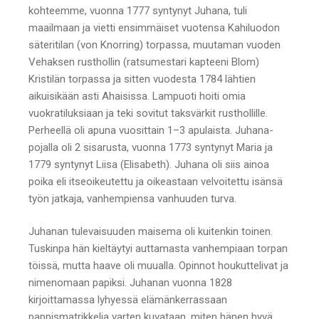
kohteemme, vuonna 1777 syntynyt Juhana, tuli
maailmaan ja vietti ensimmäiset vuotensa Kahiluodon
säteritilan (von Knorring) torpassa, muutaman vuoden
Vehaksen rusthollin (ratsumestari kapteeni Blom)
Kristilän torpassa ja sitten vuodesta 1784 lähtien
aikuisikään asti Ahaisissa. Lampuoti hoiti omia
vuokratiluksiaan ja teki sovitut taksvärkit rusthollille.
Perheellä oli apuna vuosittain 1–3 apulaista. Juhana-
pojalla oli 2 sisarusta, vuonna 1773 syntynyt Maria ja
1779 syntynyt Liisa (Elisabeth). Juhana oli siis ainoa
poika eli itseoikeutettu ja oikeastaan velvoitettu isänsä
työn jatkaja, vanhempiensa vanhuuden turva.
Juhanan tulevaisuuden maisema oli kuitenkin toinen.
Tuskinpa hän kieltäytyi auttamasta vanhempiaan torpan
töissä, mutta haave oli muualla. Opinnot houkuttelivat ja
nimenomaan papiksi. Juhanan vuonna 1828
kirjoittamassa lyhyessä elämänkerrassaan
pappismatrikkelia varten kuvataan, miten hänen hyvä