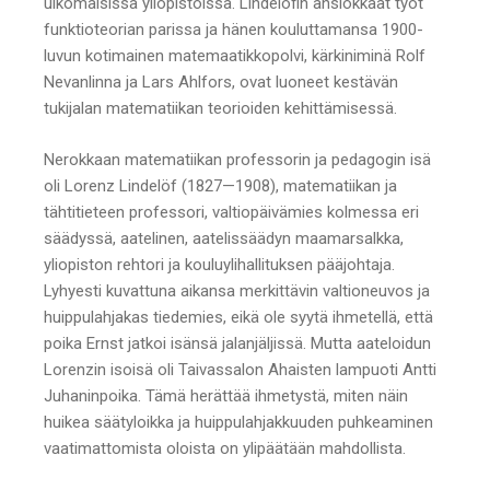
ulkomaisissa yliopistoissa. Lindelöfin ansiokkaat työt
funktioteorian parissa ja hänen kouluttamansa 1900-
luvun kotimainen matemaatikkopolvi, kärkiniminä Rolf
Nevanlinna ja Lars Ahlfors, ovat luoneet kestävän
tukijalan matematiikan teorioiden kehittämisessä.
Nerokkaan matematiikan professorin ja pedagogin isä
oli Lorenz Lindelöf (1827—1908), matematiikan ja
tähtitieteen professori, valtiopäivämies kolmessa eri
säädyssä, aatelinen, aatelissäädyn maamarsalkka,
yliopiston rehtori ja kouluylihallituksen pääjohtaja.
Lyhyesti kuvattuna aikansa merkittävin valtioneuvos ja
huippulahjakas tiedemies, eikä ole syytä ihmetellä, että
poika Ernst jatkoi isänsä jalanjäljissä. Mutta aateloidun
Lorenzin isoisä oli Taivassalon Ahaisten lampuoti Antti
Juhaninpoika. Tämä herättää ihmetystä, miten näin
huikea säätyloikka ja huippulahjakkuuden puhkeaminen
vaatimattomista oloista on ylipäätään mahdollista.