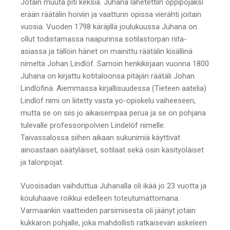
Jotain muuta piti keksiä. Juhana lähetettiin oppipojaksi
erään räätälin hoiviin ja vaatturin opissa vierähti joitain
vuosia. Vuoden 1798 käräjillä joulukuussa Juhana on
ollut todistamassa naapurinsa sotilastorpan riita-
asiassa ja tällöin hänet on mainittu räätälin kisällinä
nimeltä Johan Lindlöf. Samoin henkikirjaan vuonna 1800
Juhana on kirjattu kotitaloonsa pitäjän räätäli Johan
Lindlöfinä. Aiemmassa kirjallisuudessa (Tieteen aatelia)
Lindlöf nimi on liitetty vasta yo-opiskelu vaiheeseen,
mutta se on siis jo aikaisempaa perua ja se on pohjana
tulevalle professoripolvien Lindelöf nimelle.
Taivassalossa siihen aikaan sukunimiä käyttivät
ainoastaan säätyläiset, sotilaat sekä osin käsityöläiset
ja talonpojat.
Vuosisadan vaihduttua Juhanalla oli ikää jo 23 vuotta ja
kouluhaave roikkui edelleen toteutumattomana.
Varmaankin vaatteiden parsimisesta oli jäänyt jotain
kukkaron pohjalle, joka mahdollisti ratkaisevan askeleen