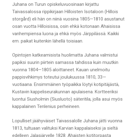
Juhana on Turun opiskeluvuosinaan kirjattu
Taivassalossa rippikirjaan Hilloisten Isotaloon (Hillois
storgård) eli hän on niinä vuosina 1805—1810 asustanut
osan vuotta Hilloisissa, osin ehkä kotonaan Ahaisissa
vanhempiensa luona ja ehkä myös Järppilässä. Kaikki
em. paikat kuitenkin lähellä toisiaan.
Opintojen katkeamisista huolimatta Juhana valmistui
papiksi suurin piirtein samassa tahdissa kuin muutkin
vuonna 1804—1805 aloittaneet. Kauan unelmoitu
pappisvihkimys toteutui joulukuussa 1810, 33—
vuotiaana. Ensimmäinen työpaikka löytyi kotipitäjästä,
Kustavin kappeliseurakunnan apulaisena. Kortteeriksi
luontui Siusholmin (Siusluoto) säteritila, jolla asui myös
kappalainen Tenlenius perheineen.
Lopulliset jäähyväiset Taivassalolle Juhana jätti vuonna
1813, tultuaan valituksi Karvian kappalaiseksi ja sieltä
edelleen Jalasjärvelle 1828. Ahaisten kotitorpasta