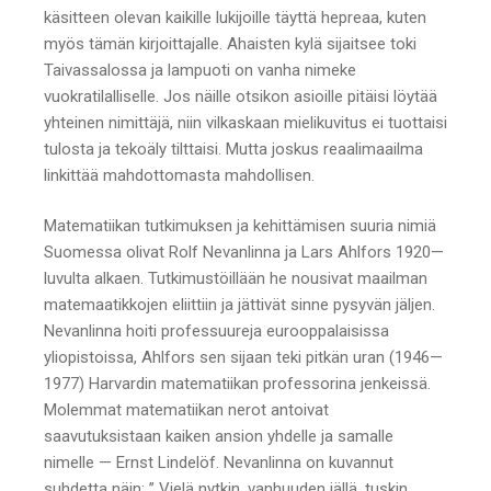
käsitteen olevan kaikille lukijoille täyttä hepreaa, kuten
myös tämän kirjoittajalle. Ahaisten kylä sijaitsee toki
Taivassalossa ja lampuoti on vanha nimeke
vuokratilalliselle. Jos näille otsikon asioille pitäisi löytää
yhteinen nimittäjä, niin vilkaskaan mielikuvitus ei tuottaisi
tulosta ja tekoäly tilttaisi. Mutta joskus reaalimaailma
linkittää mahdottomasta mahdollisen.
Matematiikan tutkimuksen ja kehittämisen suuria nimiä
Suomessa olivat Rolf Nevanlinna ja Lars Ahlfors 1920—
luvulta alkaen. Tutkimustöillään he nousivat maailman
matemaatikkojen eliittiin ja jättivät sinne pysyvän jäljen.
Nevanlinna hoiti professuureja eurooppalaisissa
yliopistoissa, Ahlfors sen sijaan teki pitkän uran (1946—
1977) Harvardin matematiikan professorina jenkeissä.
Molemmat matematiikan nerot antoivat
saavutuksistaan kaiken ansion yhdelle ja samalle
nimelle — Ernst Lindelöf. Nevanlinna on kuvannut
suhdetta näin: ” Vielä nytkin, vanhuuden iällä, tuskin