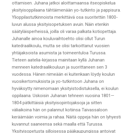
ottamisen. Juhana jatkoi aloittamaansa itseopiskelua
yksityisoppilaana tähtäimenään yo-tutkinto ja pappisura.
Ylioppilastutkinnoista merkittävä osa suoritettiin 1800-
luvun alussa yksityisopetuksen avuin. Näin etenkin
säätyläisperheissä, joilla oli varaa palkata kotiopettaja.
Juhanalle ainoa kouluvaihtoehto olisi ollut Turun
katedraalikoulu, mutta se olisi tarkoittanut vuosien
yhtäjaksoista asumista ja toimeentuloa Turussa.
Tieteen aatelia-kirjassa mainitaan kyllä Juhanan
menneen katedraalikouluun ja suorittaneen sen 3
vuodessa. Hänen nimeään ei kuitenkaan löydy koulun
vuosikertomuksista ja yo-tutkintoon Juhana on
hyväksytty nimenomaan yksityistodistuksella, ei koulun
oppilaana. Uskoisin Juhanan tehneen vuosina 1801—
1804 pätkittäisiä yksityisopintojaksoja ja sitten
väliaikoina hän on palannut kotiinsa Taivassaloon
keräämään voimia ja rahaa. Näitä oppeja hän on lyhyesti
kuvannut saaneensa sekä maalla että Turussa.
Yksityisopetusta silloisessa pääkaupungissa antoivat