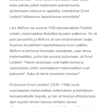
kuluu päivää, jolloin kokiessani epävarmuutta
työtehtävien edessä en ajattelisi, mitenköhän Ernst
Lindelöf tällaisessa tapauksessa menettelisi”.
Lars Ahlfors sai vuonna 1936 kansainvälisen Fieldsin
mitalin, matematiikan Nobeliksi kuvatun palkinnon. Se oli
juuri perustettu ja Ahlfors oli sen ensimmäinen saaja.
Suomen Kuvalehden haastattelussa tuore palkittu
Ahlfors ei kertonut itsestään sanaakaan, vaan ainoa
matemaatikko, josta hän suostui puhumaan, oli Ernst
Lindelöf. ”Hänen ansiotaan ovat kaikki kunnia ja
saavutukset, joihin suomalaiset matemaatikot ovat
päässeet”. Kuka oli tämä mestarien mestari?
Professori Ernst Lindelöf (1870—1946) nosti
suomalaisen matematiikan tutkimuksen ja kehityksen
kansainväliselle huipulle, ja hän oli tiiviissä yhteistyössä
alan suurien nimien kanssa viettäen vuosia