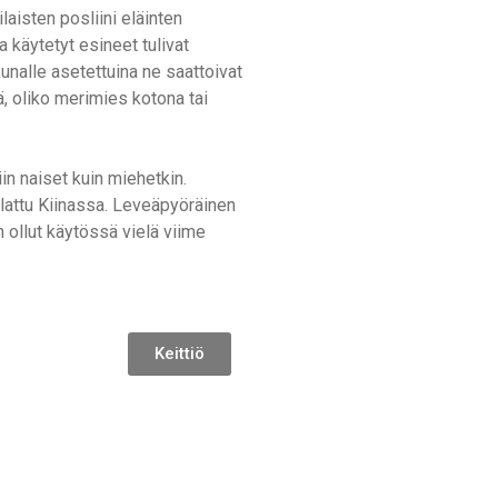
laisten posliini eläinten
 käytetyt esineet tulivat
nalle asetettuina ne saattoivat
tä, oliko merimies kotona tai
in naiset kuin miehetkin.
alattu Kiinassa. Leveäpyöräinen
n ollut käytössä vielä viime
Keittiö