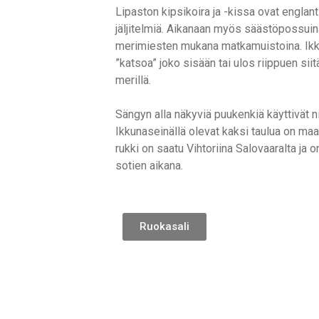
Lipaston kipsikoira ja -kissa ovat englanti
jäljitelmiä. Aikanaan myös säästöpossuina
merimiesten mukana matkamuistoina. Ikku
”katsoa” joko sisään tai ulos riippuen sii
merillä.
Sängyn alla näkyviä puukenkiä käyttivät ni
Ikkunaseinällä olevat kaksi taulua on ma
rukki on saatu Vihtoriina Salovaaralta ja o
sotien aikana.
Ruokasali