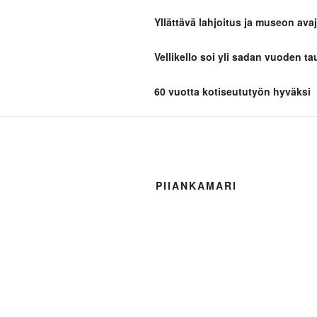
Yllättävä lahjoitus ja museon avaj
TAIVASSA
Vellikello soi yli sadan vuoden ta
Kotiseutua parhaimmillaan
60 vuotta kotiseututyön hyväksi
PIIANKAMARI