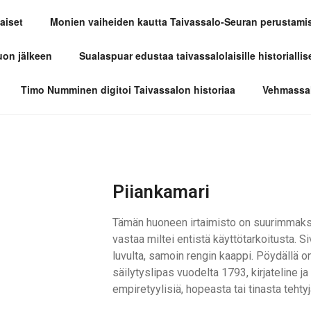
aiset
Monien vaiheiden kautta Taivassalo-Seuran perustami
LO-SEURA
uon jälkeen
Sualaspuar edustaa taivassalolaisille historiallis
Timo Numminen digitoi Taivassalon historiaa
Vehmassal
Piiankamari
Tämän huoneen irtaimisto on suurimmaksi 
vastaa miltei entistä käyttötarkoitusta. 
luvulta, samoin rengin kaappi. Pöydällä on
säilytyslipas vuodelta 1793, kirjateline ja 
empiretyylisiä, hopeasta tai tinasta tehtyj