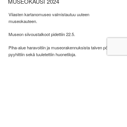
MUSEOKAUSI 2024
Viiasten kartanomuseo valmistautuu uuteen
museokauteen.
Museon siivoustalkoot pidettiin 22.5.
Piha-alue haravoitiin ja museorakennuksista talven pölyjä
pyyhittiin sekä tuuletettiin huonetiloja.
Vuoden ensimmäiset ryhmät ovat jo käyneet tutustumassa
museoon.
JULKAISTU
9.5.2024
VUOSIKOKOUS
Yhdistyksen sääntömääräinen vuosikokous pidettiin 7.5.
Seurakuntakeskuksen tiloissa.