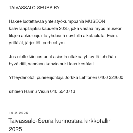
TAIVASSALO-SEURA RY
Hakee luotettavaa yhteistyökumppania MUSEON
kahvilanpitäjäksi kaudelle 2025, joka vastaa myös museon
tilojen aukioloajoista yhdessä sovitulla aikataululla. Esim.
yrittäjät, järjestöt, perheet ym.
Jos olette kiinnostunut asiasta ottakaa yhteyttä tehdään
hyvä diili, saadaan kahvio auki taas kesäksi.
Yhteydenotot: puheenjohtaja Jorkka Lehtonen 0400 322600
sihteeri Hannu Visuri 040 5540713
JULKAISTU
19.2.2025
Taivassalo-Seura kunnostaa kirkkotallin
2025