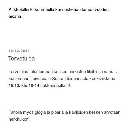
Kirkkotallin kirkonmäellä kunnostetaan tämän vuoden
aikana .
JULKAISTU
10.12.2024
Tervetuloa
Tervetuloa tutustumaan kotiseutuarkiston tiloihin ja samalla
kuulemaan Taivassalo-Seuran toiminnasta keskiviikkona
18.12. klo 10-14
Lukkarinpolku 2.
Tarjolla myös glögiä ja piparia ja kävijöiden kesken arvotaan
herkkukori.