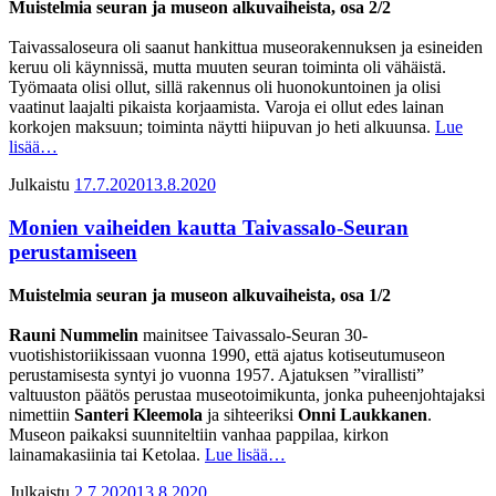
Muistelmia seuran ja museon alkuvaiheista, osa 2/2
Taivassaloseura oli saanut hankittua museorakennuksen ja esineiden
keruu oli käynnissä, mutta muuten seuran toiminta oli vähäistä.
Työmaata olisi ollut, sillä rakennus oli huonokuntoinen ja olisi
vaatinut laajalti pikaista korjaamista. Varoja ei ollut edes lainan
korkojen maksuun; toiminta näytti hiipuvan jo heti alkuunsa.
Lue
lisää…
Julkaistu
17.7.2020
13.8.2020
Monien vaiheiden kautta Taivassalo-Seuran
perustamiseen
Muistelmia seuran ja museon alkuvaiheista, osa 1/2
Rauni Nummelin
mainitsee Taivassalo-Seuran 30-
vuotishistoriikissaan vuonna 1990, että ajatus kotiseutumuseon
perustamisesta syntyi jo vuonna 1957. Ajatuksen ”virallisti”
valtuuston päätös perustaa museotoimikunta, jonka puheenjohtajaksi
nimettiin
Santeri Kleemola
ja sihteeriksi
Onni Laukkanen
.
Museon paikaksi suunniteltiin vanhaa pappilaa, kirkon
lainamakasiinia tai Ketolaa.
Lue lisää…
Julkaistu
2.7.2020
13.8.2020