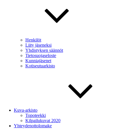
Henkilöt
Liity jäseneksi
Yhdistyksen säännöt
Tietosuojaseloste
Kunniajäsenet
Kotiseutuarkisto
Kuva-arkisto
Topoteekki
Kilpailukuvat 2020
Yhteydenottolomake