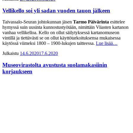
Vellikello soi yli sadan vuoden tauon jälkeen
Taivassalo-Seuran johtokunnan jäsen
Tarmo Päivärinta
esittelee
hymyssä suin uusinta kunnostustyötään, nimittäin Viiasten kartanon
vanhaa vellikelloa. Kello on ollut säilytyksessä kartanomuseon
vintillä ja tiettävästi se on ollut käyttötarkoituksensa mukaisessa
käytössä viimeksi 1800 – 1900-lukujen taitteessa.
Lue lisää…
Julkaistu
14.6.2020
17.6.2020
Museovirastolta avustusta suolamakasiinin
korjaukseen