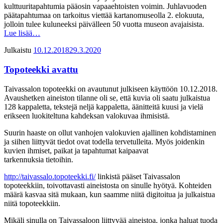
kulttuuritapahtumia pääosin vapaaehtoisten voimin. Juhlavuoden
päätapahtumaa on tarkoitus viettää kartanomuseolla 2. elokuuta,
jolloin tulee kuluneeksi päivälleen 50 vuotta museon avajaisista.
Lue lisää…
Julkaistu
10.12.2018
29.3.2020
Topoteekki avattu
Taivassalon topoteekki on avautunut julkiseen käyttöön 10.12.2018.
Avaushetken aineiston tilanne oli se, että kuvia oli saatu julkaistua
128 kappaletta, tekstejä neljä kappaletta, äänitteitä kuusi ja vielä
erikseen luokiteltuna kahdeksan valokuvaa ihmisistä.
Suurin haaste on ollut vanhojen valokuvien ajallinen kohdistaminen
ja siihen liittyvät tiedot ovat todella tervetulleita. Myös joidenkin
kuvien ihmiset, paikat ja tapahtumat kaipaavat
tarkennuksia tietoihin.
http://taivassalo.topoteekki.fi/
linkistä pääset Taivassalon
topoteekkiin, toivottavasti aineistosta on sinulle hyötyä. Kohteiden
määrä kasvaa sitä mukaan, kun saamme niitä digitoitua ja julkaistua
niitä topoteekkiin.
Mikäli sinulla on Taivassaloon liittyvää aineistoa, jonka haluat tuoda