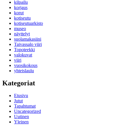
kilpailu
korjaus
korut
kotiseutu
kotiseutuarkisto
museo
näyttelyt
suolamakasiini
Taivassalo viiri
Topoteekki
valokuvat
viiri
vuosikokous
yhteislaulu
Kategoriat
Etusivu
Jutut
Tapahtumat
Uncategorized
Uutinen
Yleinen