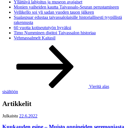
Yllättävä lahjoitus ja museon avajaiset
Monien vaiheiden kautta Taivassalo-Seuran perustamiseen
Vellikello soi yli sadan vuoden tauon jälkeen
Sualaspuar edustaa taivassalolaisille historiallisesti tyypillistä
rakennusta
60 vuotta kotiseututyön hyväksi
Timo Numminen digitoi Taivassalon historiaa
Vehmassalmelt Kaitasil
Vieritä alas
sisältöön
Artikkelit
Julkaistu
22.6.2022
Kuukauden esine – Muisto oppineiden seremoniasta