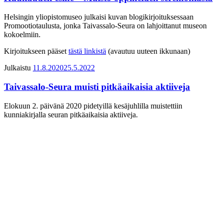
Helsingin yliopistomuseo julkaisi kuvan blogikirjoituksessaan
Promootiotaulusta, jonka Taivassalo-Seura on lahjoittanut museon
kokoelmiin.
Kirjoitukseen pääset
tästä linkistä
(avautuu uuteen ikkunaan)
Julkaistu
11.8.2020
25.5.2022
Taivassalo-Seura muisti pitkäaikaisia aktiiveja
Elokuun 2. päivänä 2020 pidetyillä kesäjuhlilla muistettiin
kunniakirjalla seuran pitkäaikaisia aktiiveja.