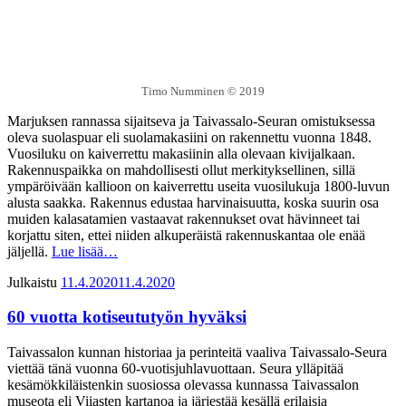
Timo Numminen © 2019
Marjuksen rannassa sijaitseva ja Taivassalo-Seuran omistuksessa
oleva suolaspuar eli suolamakasiini on rakennettu vuonna 1848.
Vuosiluku on kaiverrettu makasiinin alla olevaan kivijalkaan.
Rakennuspaikka on mahdollisesti ollut merkityksellinen, sillä
ympäröivään kallioon on kaiverrettu useita vuosilukuja 1800-luvun
alusta saakka. Rakennus edustaa harvinaisuutta, koska suurin osa
muiden kalasatamien vastaavat rakennukset ovat hävinneet tai
korjattu siten, ettei niiden alkuperäistä rakennuskantaa ole enää
jäljellä.
Lue lisää…
Julkaistu
11.4.2020
11.4.2020
60 vuotta kotiseututyön hyväksi
Taivassalon kunnan historiaa ja perinteitä vaaliva Taivassalo-Seura
viettää tänä vuonna 60-vuotisjuhlavuottaan. Seura ylläpitää
kesämökkiläistenkin suosiossa olevassa kunnassa Taivassalon
museota eli Viiasten kartanoa ja järjestää kesällä erilaisia