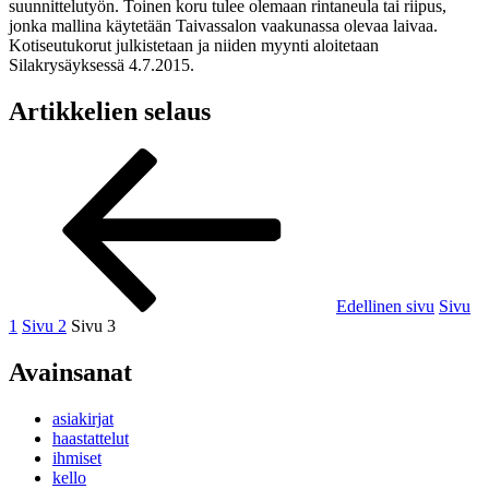
suunnittelutyön. Toinen koru tulee olemaan rintaneula tai riipus,
jonka mallina käytetään Taivassalon vaakunassa olevaa laivaa.
Kotiseutukorut julkistetaan ja niiden myynti aloitetaan
Silakrysäyksessä 4.7.2015.
Artikkelien selaus
Edellinen sivu
Sivu
1
Sivu
2
Sivu
3
Avainsanat
asiakirjat
haastattelut
ihmiset
kello