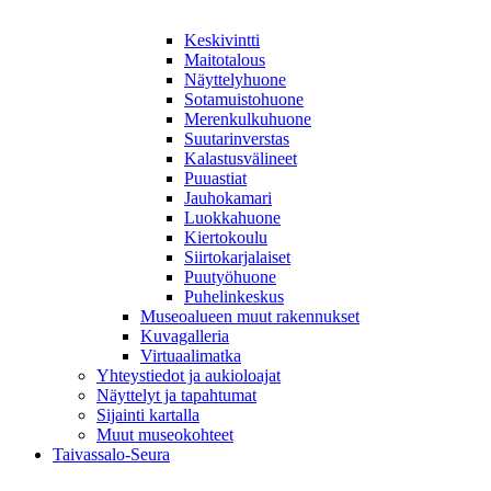
Keskivintti
Maitotalous
Näyttelyhuone
Sotamuistohuone
Merenkulkuhuone
Suutarinverstas
Kalastusvälineet
Puuastiat
Jauhokamari
Luokkahuone
Kiertokoulu
Siirtokarjalaiset
Puutyöhuone
Puhelinkeskus
Museoalueen muut rakennukset
Kuvagalleria
Virtuaalimatka
Yhteystiedot ja aukioloajat
Näyttelyt ja tapahtumat
Sijainti kartalla
Muut museokohteet
Taivassalo-Seura