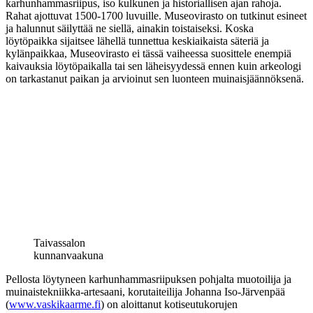
karhunhammasriipus, iso kulkunen ja historiallisen ajan rahoja.
Rahat ajottuvat 1500-1700 luvuille. Museovirasto on tutkinut esineet
ja halunnut säilyttää ne siellä, ainakin toistaiseksi. Koska
löytöpaikka sijaitsee lähellä tunnettua keskiaikaista säteriä ja
kylänpaikkaa, Museovirasto ei tässä vaiheessa suosittele enempiä
kaivauksia löytöpaikalla tai sen läheisyydessä ennen kuin arkeologi
on tarkastanut paikan ja arvioinut sen luonteen muinaisjäännöksenä.
Taivassalon
kunnanvaakuna
Pellosta löytyneen karhunhammasriipuksen pohjalta muotoilija ja
muinaistekniikka-artesaani, korutaiteilija Johanna Iso-Järvenpää
(
www.vaskikaarme.fi
) on aloittanut kotiseutukorujen