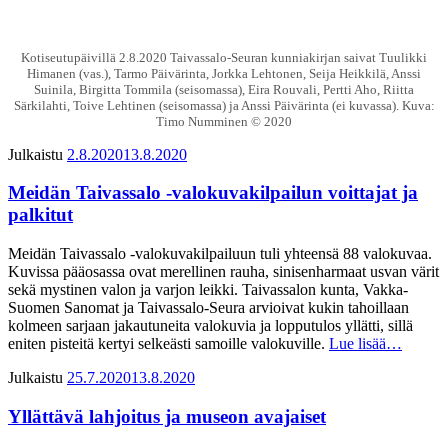
Kotiseutupäivillä 2.8.2020 Taivassalo-Seuran kunniakirjan saivat Tuulikki
Himanen (vas.), Tarmo Päivärinta, Jorkka Lehtonen, Seija Heikkilä, Anssi
Suinila, Birgitta Tommila (seisomassa), Eira Rouvali, Pertti Aho, Riitta
Särkilahti, Toive Lehtinen (seisomassa) ja Anssi Päivärinta (ei kuvassa). Kuva:
Timo Numminen © 2020
Julkaistu
2.8.2020
13.8.2020
Meidän Taivassalo -valokuvakilpailun voittajat ja
palkitut
Meidän Taivassalo -valokuvakilpailuun tuli yhteensä 88 valokuvaa.
Kuvissa pääosassa ovat merellinen rauha, sinisenharmaat usvan värit
sekä mystinen valon ja varjon leikki. Taivassalon kunta, Vakka-
Suomen Sanomat ja Taivassalo-Seura arvioivat kukin tahoillaan
kolmeen sarjaan jakautuneita valokuvia ja lopputulos yllätti, sillä
eniten pisteitä kertyi selkeästi samoille valokuville.
Lue lisää…
Julkaistu
25.7.2020
13.8.2020
Yllättävä lahjoitus ja museon avajaiset