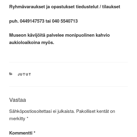
Ryhmävaraukset ja opastukset tiedustelut / tilaukset
puh. 0449147573 tai 040 5540713
Museon kävijöitä palvelee monipuolinen kahvio
aukioloaikoina myös.
KATEGORIAT
JUTUT
Vastaa
Sähköpostiosoitettasi ei julkaista.
Pakolliset kentät on
merkitty
*
Kommentti
*