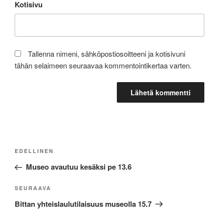
Kotisivu
Tallenna nimeni, sähköpostiosoitteeni ja kotisivuni
tähän selaimeen seuraavaa kommentointikertaa varten.
Artikkelien
Edellinen
EDELLINEN
selaus
artikkeli
Museo avautuu kesäksi pe 13.6
Seuraava
SEURAAVA
artikkeli
Bittan yhteislaulutilaisuus museolla 15.7