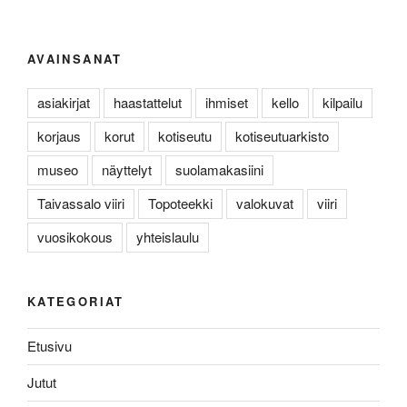
AVAINSANAT
asiakirjat
haastattelut
ihmiset
kello
kilpailu
korjaus
korut
kotiseutu
kotiseutuarkisto
museo
näyttelyt
suolamakasiini
Taivassalo viiri
Topoteekki
valokuvat
viiri
vuosikokous
yhteislaulu
KATEGORIAT
Etusivu
Jutut